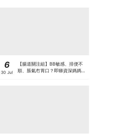
6
【腸道關注組】BB敏感、排便不
順、脹氣冇胃口？即睇資深媽媽分
30 Jul
享經驗之談 輕鬆解決湊B煩惱