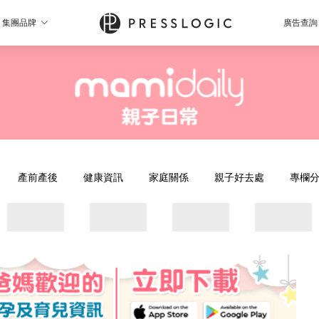
集團品牌
廣告查詢
產前產後
健康資訊
家庭關係
親子好去處
專欄