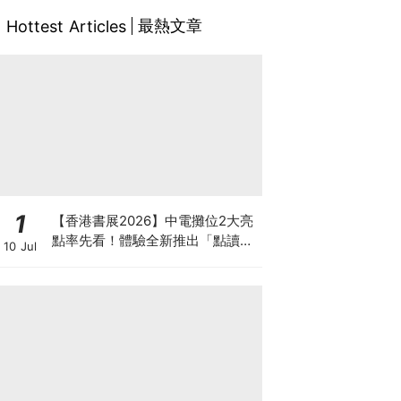
最熱文章
Hottest Articles
1
【香港書展2026】中電攤位2大亮
點率先看！體驗全新推出「點讀故
10 Jul
事書」系列＋升級版《低碳城市規
劃師》電子桌遊