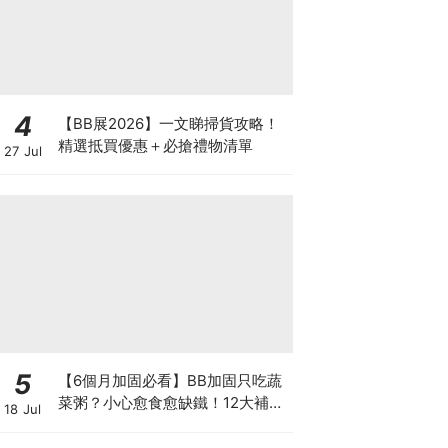
4
【BB展2026】一文睇掃貨攻略！
精選抵買優惠＋必搶禮物清單
27 Jul
5
【6個月加固必看】BB加固只吃蔬
菜粥？小心愈食愈缺鐵！12大補鐵
18 Jul
食材清單＋一星期食譜推薦