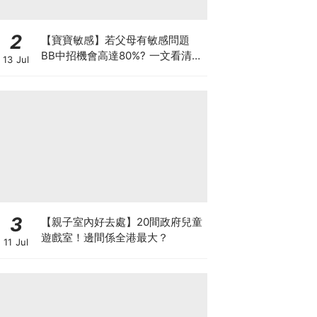
2
【寶寶敏感】若父母有敏感問題
BB中招機會高達80%? 一文看清預
13 Jul
防敏感關鍵因素！
3
【親子室內好去處】20間政府兒童
遊戲室！邊間係全港最大？
11 Jul