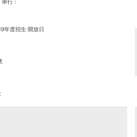
）舉行：
019年度招生·開放日
號
位