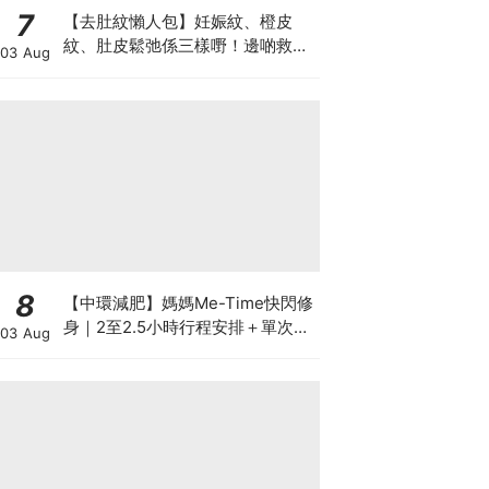
7
【去肚紋懶人包】妊娠紋、橙皮
紋、肚皮鬆弛係三樣嘢！邊啲救得
03 Aug
返、邊啲只能淡化？
8
【中環減肥】媽媽Me-Time快閃修
身｜2至2.5小時行程安排＋單次收
03 Aug
費攻略