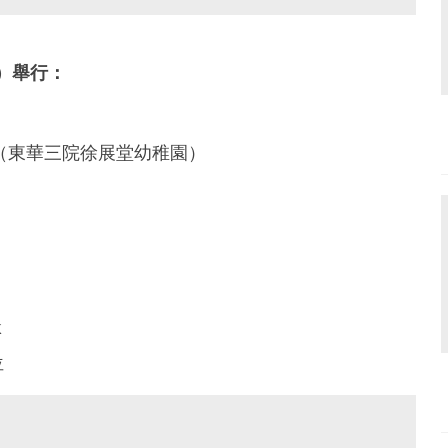
）舉行：
）（東華三院徐展堂幼稚園）
k
位