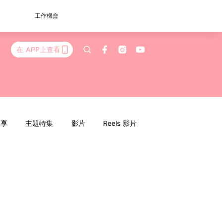
工作機會
在 APP上查看
分享
主題特集
影片
Reels 影片