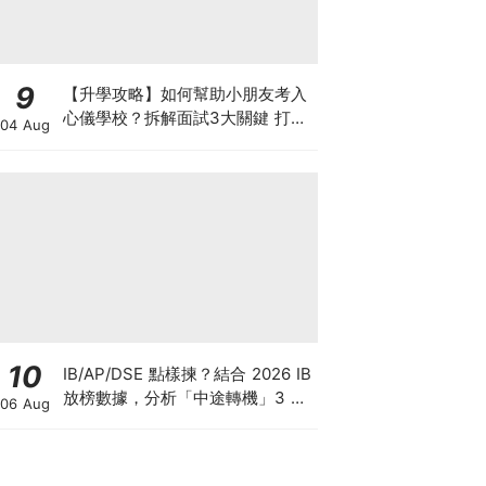
9
【升學攻略】如何幫助小朋友考入
心儀學校？拆解面試3大關鍵 打好
04 Aug
多元智能發展的營養基礎
10
IB/AP/DSE 點樣揀？結合 2026 IB
放榜數據，分析「中途轉機」3 大
06 Aug
考慮！