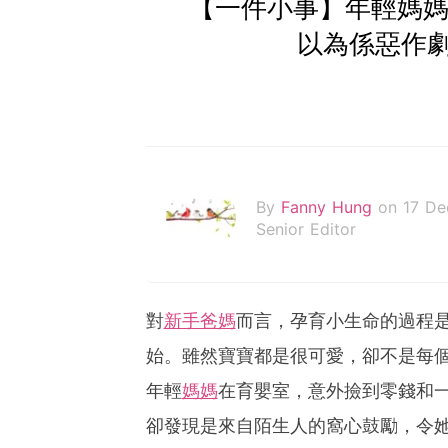
【一件小事】年輕媽媽
以為係惡作
By
Fanny Hung
on 17 De
Senior Editor
對
新手爸媽
而言，孕育小生命的過程
始。雖然寶寶都是很可愛，卻不是每
年輕
媽媽
在育嬰室，意外撿到零錢和
卻發現是來自陌生人的窩心鼓勵，令