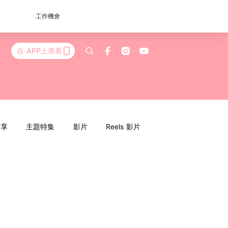
工作機會
在 APP上查看
分享
主題特集
影片
Reels 影片