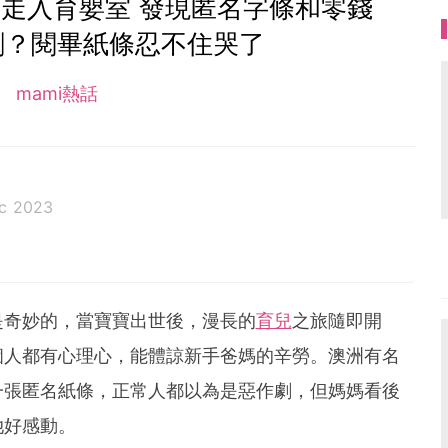
走入育嬰室 發現匿名字條和零錢
劇？閱畢紙條忍不住哭了
mami熱話
c 2023
是奇妙的，當寶寶出世後，漫長的
育兒
之旅隨即開
個人都有心理心，能體諒新手爸媽的辛勞。澳洲有名
一張匿名紙條，正常人都以為是惡作劇，但媽媽看後
她好感動。