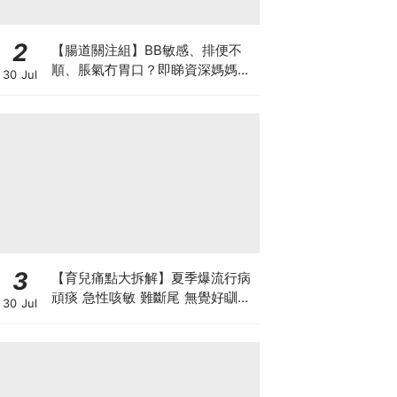
2
【腸道關注組】BB敏感、排便不
順、脹氣冇胃口？即睇資深媽媽分
30 Jul
享經驗之談 輕鬆解決湊B煩惱
3
【育兒痛點大拆解】夏季爆流行病
頑痰 急性咳敏 難斷尾 無覺好瞓？
30 Jul
中醫教路 一招踢走頑痰斷尾！