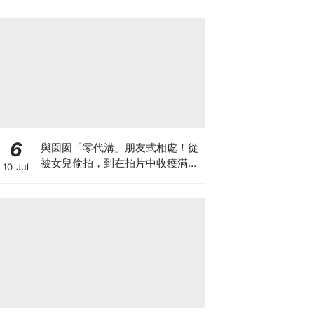
6
與囡囡「零代溝」朋友式相處！從
被女兒偷拍，到在拍片中收穫滿足
10 Jul
感！VAL媽｜美如｜KOL媽媽