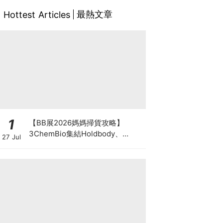
最熱文章
Hottest Articles
1
【BB展2026媽媽掃貨攻略】
3ChemBio集結Holdbody、
27 Jul
ProVen、森下仁丹、Return人氣
品牌激減！低至18折＋買3送1＋原
箱優惠低至65折