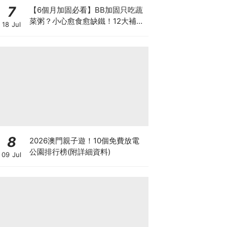
7
【6個月加固必看】BB加固只吃蔬
菜粥？小心愈食愈缺鐵！12大補鐵
18 Jul
食材清單＋一星期食譜推薦
8
2026澳門親子遊！10個免費放電
公園排行榜(附詳細資料)
09 Jul