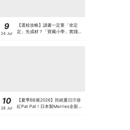
9
【選校攻略】讀書一定要「坐定
定」先成材？「寶藏小學」實踐動
24 Jul
靜循環激發孩子潛能
10
【夏季BB展2026】拒絕夏日汗疹
紅Pat Pat！日本製Merries全新超
28 Jul
吸安睡褲挑戰全晚零外漏 皇牌
First Premium系列買1送1！