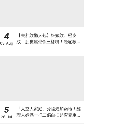
4
【去肚紋懶人包】妊娠紋、橙皮
紋、肚皮鬆弛係三樣嘢！邊啲救得
03 Aug
返、邊啲只能淡化？
5
「太空人家庭」分隔港加兩地！經
理人媽媽一打二獨自扛起育兒重
26 Jul
擔！Stephanie｜經理人｜太空人
家庭｜職場媽媽