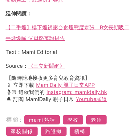
延伸閱讀：
【二手煙】樓下煙鏟露台食煙態度囂張 B女長期吸二
手煙爆喊 父母怒蒐證提告
Text：Mami Editorial
Source：
《三立新聞網》
【隨時隨地接收更多育兒教育資訊】
📱 立即下載
MamiDaily 親子日常APP
🤱🏻 追蹤我們的
Instagram: mamidaily.hk
🔔 訂閱 MamiDaily 親子日常
Youtube頻道
標籤:
mami熱話
學校
老師
家校關係
路邊攤
檳榔