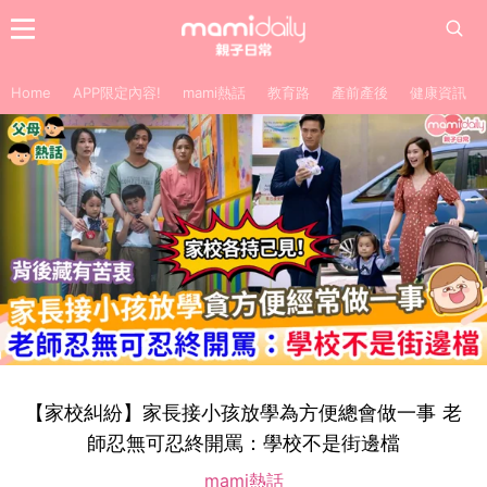
Home
APP限定內容!
mami熱話
教育路
產前產後
健康資訊
【家校糾紛】家長接小孩放學為方便總會做一事 老
師忍無可忍終開罵：學校不是街邊檔
mami熱話