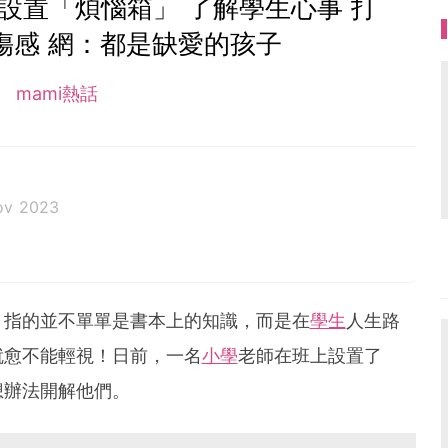
設置「煩惱箱」 了解學生心事 打
傷感 網：都是缺愛的孩子
mami熱話
ov 2023
，指的並不單單是書本上的知識，而是在
學生
人生路
就愈不能輕視！日前，一名
小學
老師在班上設置了
想辦法開解他們。