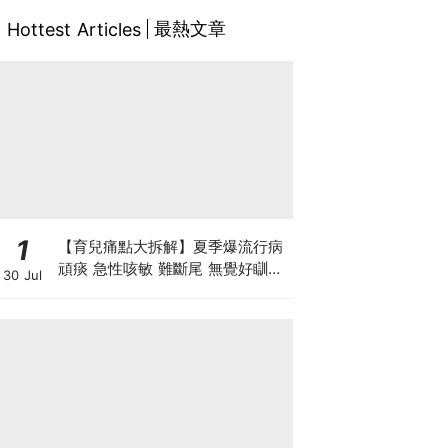
最熱文章
Hottest Articles
1
【育兒痛點大拆解】夏季爆流行病
頑痰 急性咳敏 難斷尾 無覺好瞓？
30 Jul
中醫教路 一招踢走頑痰斷尾！