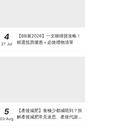
4
【BB展2026】一文睇掃貨攻略！
精選抵買優惠＋必搶禮物清單
27 Jul
5
【產後減肥】食極少都減唔到？拆
解產後減肥常見迷思、產後代謝、
03 Aug
水腫原因＋淋巴引流、Onda Pro
修身攻略