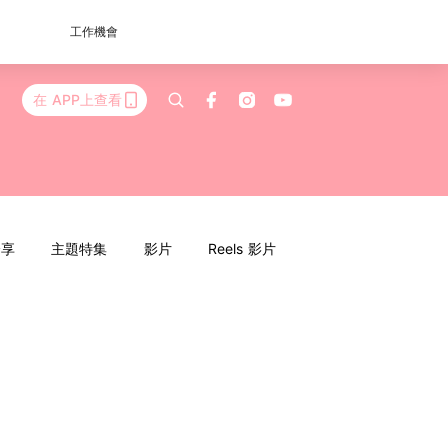
工作機會
在 APP上查看
分享
主題特集
影片
Reels 影片