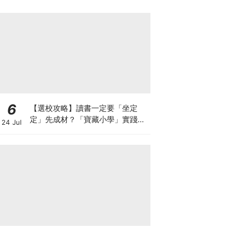
6
【選校攻略】讀書一定要「坐定
定」先成材？「寶藏小學」實踐動
24 Jul
靜循環激發孩子潛能