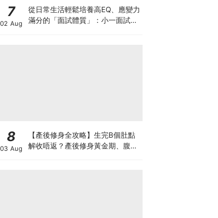
7
從日常生活輕鬆培養高EQ、應變力
滿分的「面試體質」：小一面試最
02 Aug
強備戰指南
8
【產後修身全攻略】生完B個肚點
解收唔返？產後修身黃金期、腹直
03 Aug
肌分離、紮肚定做機一次睇