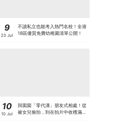
9
不讀私立也能考入熱門名校！全港
18區優質免費幼稚園清單公開！
23 Jul
10
與囡囡「零代溝」朋友式相處！從
被女兒偷拍，到在拍片中收穫滿足
10 Jul
感！VAL媽｜美如｜KOL媽媽