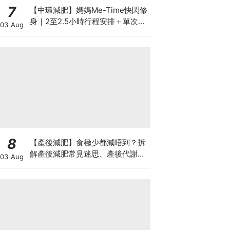
7
【中環減肥】媽媽Me-Time快閃修
身｜2至2.5小時行程安排＋單次收
03 Aug
費攻略
8
【產後減肥】食極少都減唔到？拆
解產後減肥常見迷思、產後代謝、
03 Aug
水腫原因＋淋巴引流、Onda Pro
修身攻略