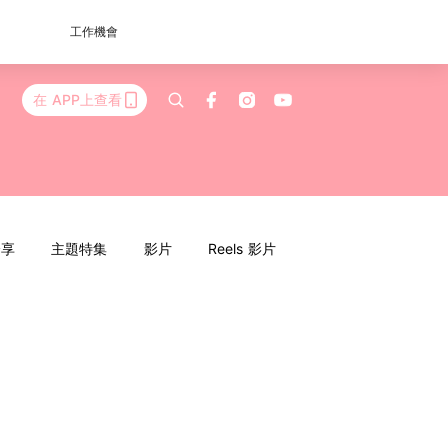
工作機會
在 APP上查看
分享
主題特集
影片
Reels 影片