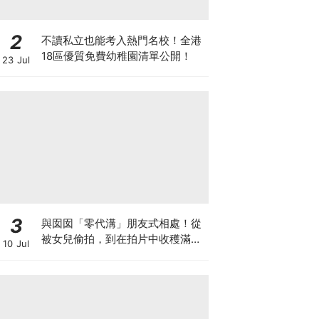
2
不讀私立也能考入熱門名校！全港
18區優質免費幼稚園清單公開！
23 Jul
3
與囡囡「零代溝」朋友式相處！從
被女兒偷拍，到在拍片中收穫滿足
10 Jul
感！VAL媽｜美如｜KOL媽媽