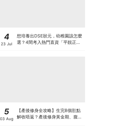
4
想培養出DSE狀元，幼稚園該怎麼
選？4間考入熱門直資「平靚正」
23 Jul
免費幼稚園！
5
【產後修身全攻略】生完B個肚點
解收唔返？產後修身黃金期、腹直
03 Aug
肌分離、紮肚定做機一次睇