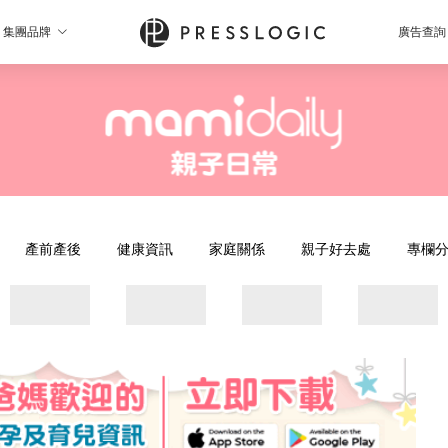
集團品牌
廣告查詢
產前產後
健康資訊
家庭關係
親子好去處
專欄