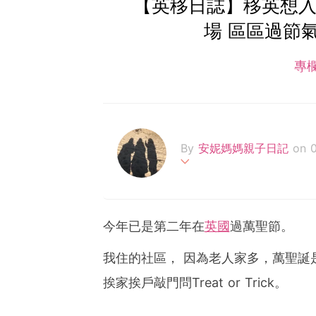
【英移日誌】移英想入
場 區區過節
專
By
安妮媽媽親子日記
on 
兩女之母，從事親子教育編
今年已是第二年在
英國
過萬聖節。
我住的社區， 因為老人家多，萬聖誕
挨家挨戶敲門問Treat or Trick。