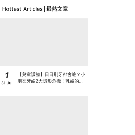
最熱文章
Hottest Articles
1
【兒童護齒】日日刷牙都會蛀？小
朋友牙齒2大隱形危機！乳齒的琺
31 Jul
瑯質比成人薄弱50%！選牙膏要睇
含氟量！