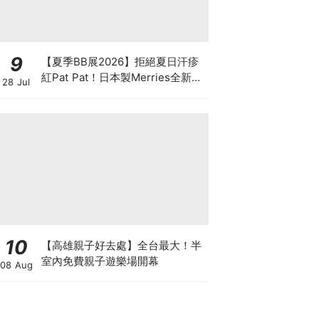
9
【夏季BB展2026】拒絕夏日汗疹
紅Pat Pat！日本製Merries全新超
28 Jul
吸安睡褲挑戰全晚零外漏 皇牌
First Premium系列買1送1！
10
【高雄親子好去處】全台最大！半
室內免費親子遊樂場開幕
08 Aug