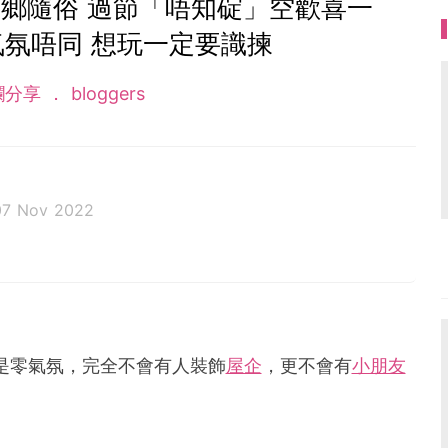
鄉隨俗 過節「唔知碇」空歡喜一
氣氛唔同 想玩一定要識揀
欄分享
bloggers
07 Nov 2022
輯十多年，現與女兒移英，活出第二個人生。
是零氣氛，完全不會有人裝飾
屋企
，更不會有
小朋友