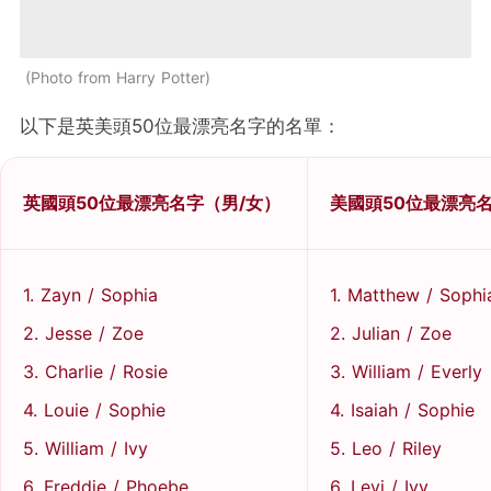
Photo from Harry Potter
以下是英美頭50位最漂亮名字的名單：
英國頭50位最漂亮名字（男/女）
美國頭50位最漂亮名
1. Zayn / Sophia
1. Matthew / Sophi
2. Jesse / Zoe
2. Julian / Zoe
3. Charlie / Rosie
3. William / Everly
4. Louie / Sophie
4. Isaiah / Sophie
5. William / Ivy
5. Leo / Riley
6. Freddie / Phoebe
6. Levi / Ivy