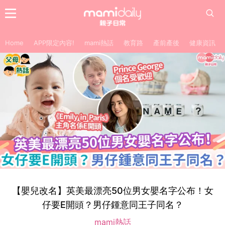
Home
APP限定內容!
mami熱話
教育路
產前產後
健康資訊
【嬰兒改名】英美最漂亮50位男女嬰名字公布！女
仔要E開頭？男仔鍾意同王子同名？
mami熱話