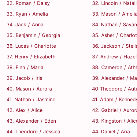
32. Roman / Daisy
32. Lincoln / Natal
33. Ryan / Amelia
33. Mason / Ameli
34. Jack / Anna
34. Nathan / Sava
35. Benjamin / Georgia
35. Asher / Charlot
36. Lucas / Charlotte
36. Jackson / Stell
37. Henry / Elizabeth
37. Andrew / Hazel
38. Finn / Maria
38. Cameron / Ath
39. Jacob / Iris
39. Alexander / Ma
40. Mason / Aurora
40 Theodore / Au
41. Nathan / Jasmine
41. Adam / Kenned
42. Alex / Alice
42. Gabriel / Auror
43. Alexander / Eden
43. Kingston / Alic
44. Theodore / Jessica
44. Daniel / Aria