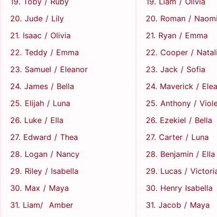
19. Toby / Ruby
19. Liam / Olivia
20. Jude / Lily
20. Roman / Naom
21. Isaac / Olivia
21. Ryan / Emma
22. Teddy / Emma
22. Cooper / Natal
23. Samuel / Eleanor
23. Jack / Sofia
24. James / Bella
24. Maverick / Ele
25. Elijah / Luna
25. Anthony / Viol
26. Luke / Ella
26. Ezekiel / Bella
27. Edward / Thea
27. Carter / Luna
28. Logan / Nancy
28. Benjamin / Ella
29. Riley / Isabella
29. Lucas / Victori
30. Max / Maya
30. Henry Isabella
31. Liam/ Amber
31. Jacob / Maya