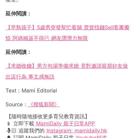
延伸閱讀：
【早熟孩子】5歲男突發幫忙看舖 賣貨找錢Sell客瓣瓣
惦 阿媽稱逼不得已 網友讚潛力無限
延伸閱讀：
【求婚收錢】男方包場準備求婚 竟對邀請親朋好友做
出這行為 事主感無語
Text：Mami Editorial
Source：
《搜狐新聞》
【隨時隨地接收更多育兒教育資訊】
📱 立即下載
MamiDaily 親子日常APP
🤱🏻 追蹤我們的
Instagram: mamidaily.hk
🔔 訂閱 MamiDaily 親子日常
Youtube頻道