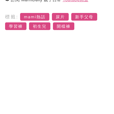
標籤:
mami熱話
尿片
新手父母
學習褲
初生兒
開檔褲