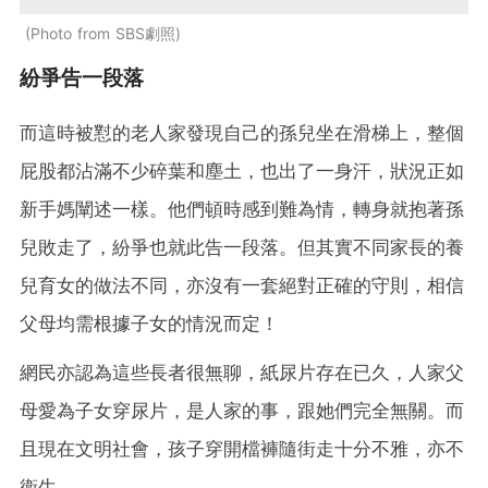
Photo from SBS劇照
紛爭告一段落
而這時被懟的老人家發現自己的孫兒坐在滑梯上，整個
屁股都沾滿不少碎葉和塵土，也出了一身汗，狀況正如
新手媽闡述一樣。他們頓時感到難為情，轉身就抱著孫
兒敗走了，紛爭也就此告一段落。但其實不同家長的養
兒育女的做法不同，亦沒有一套絕對正確的守則，相信
父母均需根據子女的情況而定！
網民亦認為這些長者很無聊，紙尿片存在已久，人家父
母愛為子女穿尿片，是人家的事，跟她們完全無關。而
且現在文明社會，孩子穿開檔褲隨街走十分不雅，亦不
衞生。