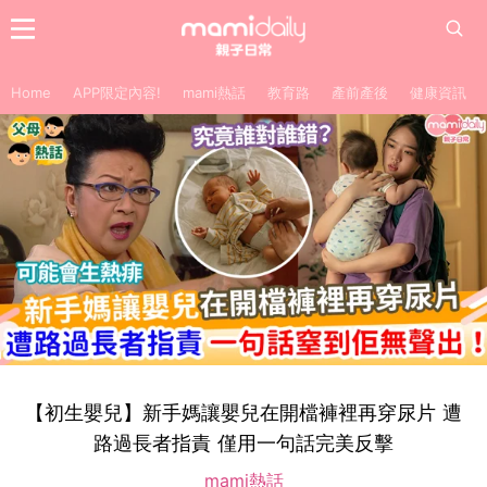
Home
APP限定內容!
mami熱話
教育路
產前產後
健康資訊
【初生嬰兒】新手媽讓嬰兒在開檔褲裡再穿尿片 遭
路過長者指責 僅用一句話完美反擊
mami熱話