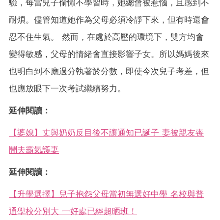
驗，每當兒子偷懶不學習時，她總會被惹惱，且感到不
耐煩。儘管知道她作為父母必須冷靜下來，但有時還會
忍不住生氣。 然而，在處於高壓的環境下，雙方均會
變得敏感，父母的情緒會直接影響子女。所以媽媽後來
也明白到不應過分執著於分數，即使今次兒子考差，但
也應放眼下一次考試繼續努力。
延伸閱讀：
【婆媳】丈與奶奶反目後不讓通知已誕子 妻被親友喪
鬧夫霸氣護妻
延伸閱讀：
【升學選擇】兒子抱怨父母當初無選好中學 名校與普
通學校分別大 一好處已經超晒班！