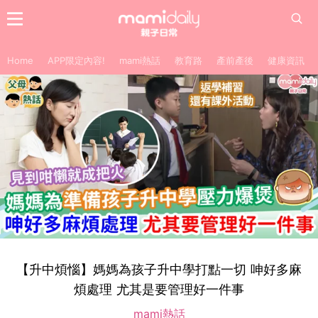
Home
APP限定內容!
mami熱話
教育路
產前產後
健康資訊
【升中煩惱】媽媽為孩子升中學打點一切 呻好多麻
煩處理 尤其是要管理好一件事
mami熱話