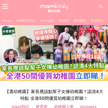
Home
APP限定內容!
mami熱話
教育路
產前產後
健康資訊
【選幼稚園】家長應該點幫子女揀幼稚園？認清4大
特點 全港50間優質幼稚園立即睇！
mami熱話
教育路
幼稚園入學
bloggers