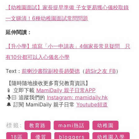
【幼稚園面試】家長提早準備 子女更易獲心儀校取錄
一文睇清！6種幼稚園面試常問問題
延伸閱讀：
【升小學】填寫「小一申請表」4個家長常見疑問 只
有10分都可以入心儀名小學
Text：
前喇沙書院副校長趙榮德
（
趙Sir之友 FB
）
【隨時隨地接收更多育兒教育資訊】
📱 立即下載
MamiDaily 親子日常APP
🤱🏻 追蹤我們的
Instagram: mamidaily.hk
🔔 訂閱 MamiDaily 親子日常
Youtube頻道
標籤:
教育路
mami熱話
幼稚園
18區
優質
bloggers
幼稚園入學