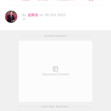
By
趙榮德
on 28 Oct 2022
香港輔導教師協會榮譽顧問，前喇沙書院副校長，曾任教育局家庭
與學校事宜委員會副主席，為香港大學專業進修學院之客席講師。
ADVERTISEMENT
有専欄刊豋在各大報章雜誌，著作有《2020質優免費幼稚園》、
《2020小學升學一本通》、《不一樣的家長》等二十八本。
Sponsored Content
CONTINUE READING