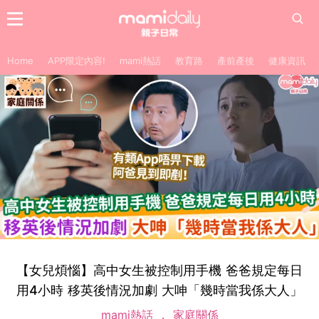
Home
APP限定內容!
mami熱話
教育路
產前產後
健康資訊
【女兒煩惱】高中女生被控制用手機 爸爸規定每日
用4小時 移英後情況加劇 大呻「幾時當我係大人」
mami熱話
家庭關係