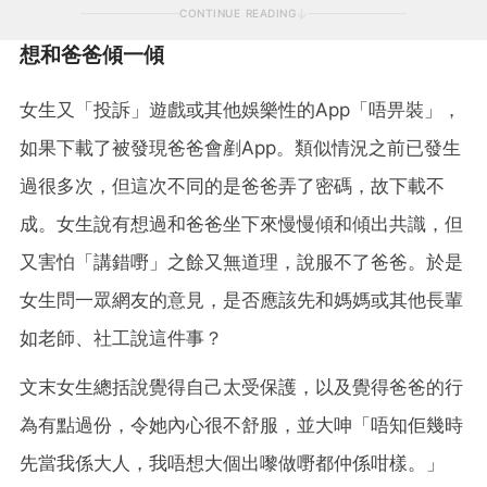
CONTINUE READING
想和爸爸傾一傾
女生又「投訴」遊戲或其他娛樂性的App「唔畀裝」，
如果下載了被發現爸爸會剷App。類似情況之前已發生
過很多次，但這次不同的是爸爸弄了密碼，故下載不
成。女生說有想過和爸爸坐下來慢慢傾和傾出共識，但
又害怕「講錯嘢」之餘又無道理，說服不了爸爸。於是
女生問一眾網友的意見，是否應該先和媽媽或其他長輩
如老師、社工說這件事？
文末女生總括說覺得自己太受保護，以及覺得爸爸的行
為有點過份，令她內心很不舒服，並大呻「唔知佢幾時
先當我係大人，我唔想大個出嚟做嘢都仲係咁樣。」