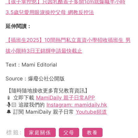
【孩子掌控慾】只因乳酪蓋子多開1cm就爆喊半小時
3.5歲兒愛用眼淚操控父母 網教反控法
延伸閱讀：
【插班生2025】10間熱門私立直資小學招收插班生 男
拔小限時3日王錦輝申請最快截止
Text：Mami Editorial
Source：爆廢公社公開版
【隨時隨地接收更多育兒教育資訊】
📱 立即下載
MamiDaily 親子日常APP
🤱🏻 追蹤我們的
Instagram: mamidaily.hk
🔔 訂閱 MamiDaily 親子日常
Youtube頻道
標籤:
家庭關係
父母
教養