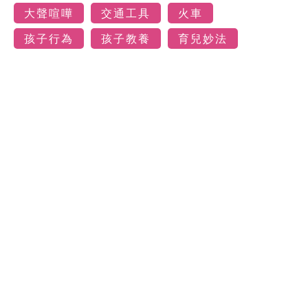
大聲喧嘩
交通工具
火車
孩子行為
孩子教養
育兒妙法