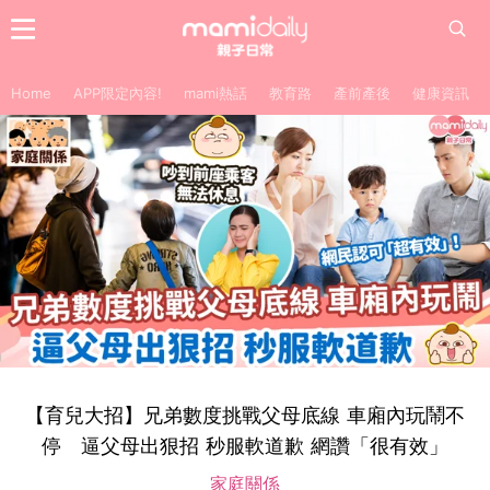
Home
APP限定內容!
mami熱話
教育路
產前產後
健康資訊
【育兒大招】兄弟數度挑戰父母底線 車廂內玩鬧不
停 逼父母出狠招 秒服軟道歉 網讚「很有效」
家庭關係