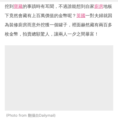
挖到
寶藏
的事蹟時有耳聞，不過誰能想到自家
廚房
地板
下竟然會藏有上百萬價值的金幣呢？
英國
一對夫婦就因
為裝修廚房而意外挖獲一個罐子，裡面赫然藏有兩百多
枚金幣，拍賣總額驚人，讓兩人一夕之間暴富！
Photo from 翻攝自Dailymail