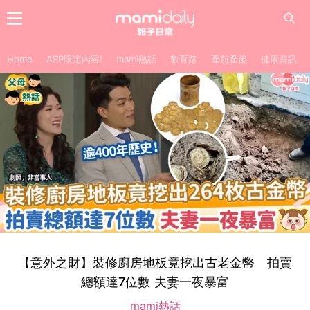
Home
APP限定內容!
mami熱話
教育路
產前產後
健康資訊
【意外之財】裝修廚房地板竟挖出古老金幣 拍賣
總額達7位數 夫妻一夜暴富
mami熱話