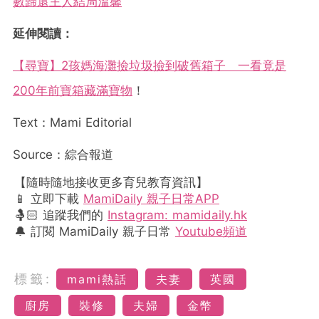
數歸還主人結局溫馨
延伸閱讀：
【尋寶】2孩媽海灘撿垃圾撿到破舊箱子 一看竟是
200年前寶箱藏滿寶物
！
Text：Mami Editorial
Source：綜合報道
【隨時隨地接收更多育兒教育資訊】
📱 立即下載
MamiDaily 親子日常APP
🤱🏻 追蹤我們的
Instagram: mamidaily.hk
🔔 訂閱 MamiDaily 親子日常
Youtube頻道
標籤:
mami熱話
夫妻
英國
廚房
裝修
夫婦
金幣