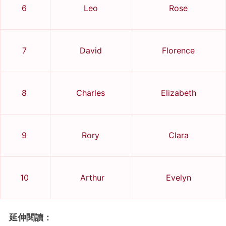
6
Leo
Rose
7
David
Florence
8
Charles
Elizabeth
9
Rory
Clara
10
Arthur
Evelyn
延伸閱讀：