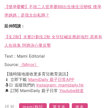
【懷孕憂鬱】不捨二人世界憂BB出生後生活變樣 懷孕
準媽媽：是我太自私嗎？
延伸閱讀：
【生2胎】夫妻計劃生2胎 女兒狂喊反應超強烈 原來有
人在搞鬼 阿媽決心要反擊
Text：Mami Editorial
Source:
《Mirror》
【隨時隨地接收更多育兒教育資訊】
📱 立即下載
MamiDaily 親子日常APP
🤱🏻 追蹤我們的
Instagram: mamidaily.hk
🔔 訂閱 MamiDaily 親子日常
Youtube頻道
標籤:
mami熱話
英文名
改名