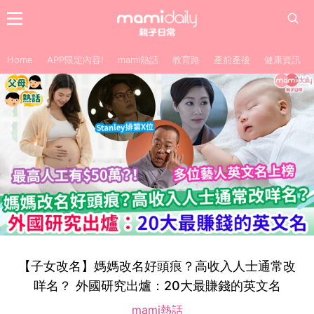
Home
APP限定內容!
mami熱話
教育路
產前產後
健康資訊
【子女改名】媽媽改名好頭痕？高收入人士通常改
咩名？ 外國研究出爐：20大最賺錢的英文名
mami熱話