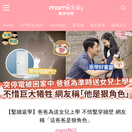
Home
APP限定內容!
mami熱話
教育路
產前產後
健康資訊
【鑿牆返學】爸爸為送女兒上學 不惜鑿穿牆壁 網友
稱「這爸爸是狠角色」
mami熱話