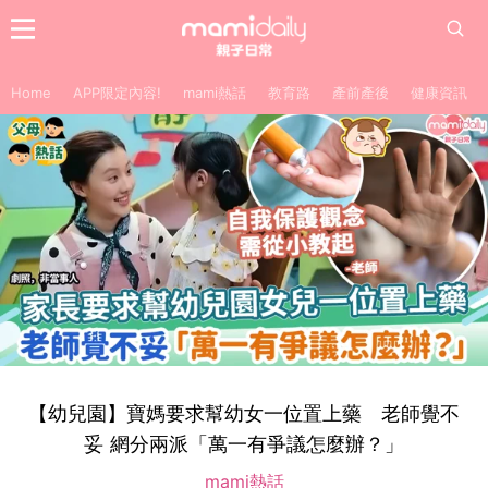
Home
APP限定內容!
mami熱話
教育路
產前產後
健康資訊
【幼兒園】寶媽要求幫幼女一位置上藥 老師覺不
妥 網分兩派「萬一有爭議怎麼辦？」
mami熱話