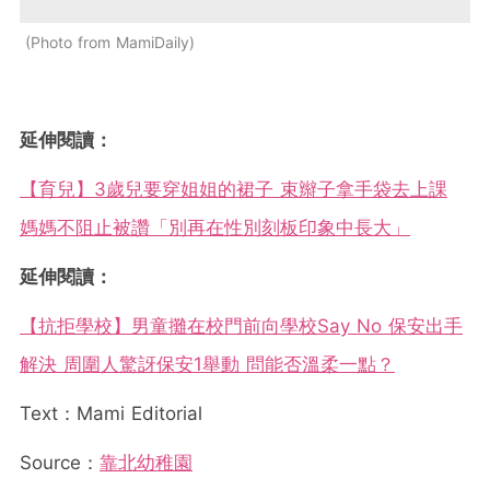
Photo from MamiDaily
延伸閱讀：
【育兒】3歲兒要穿姐姐的裙子 束辮子拿手袋去上課
媽媽不阻止被讚「別再在性別刻板印象中長大」
延伸閱讀：
【抗拒學校】男童攤在校門前向學校Say No 保安出手
解決 周圍人驚訝保安1舉動 問能否溫柔一點？
Text：Mami Editorial
Source：
靠北幼稚園