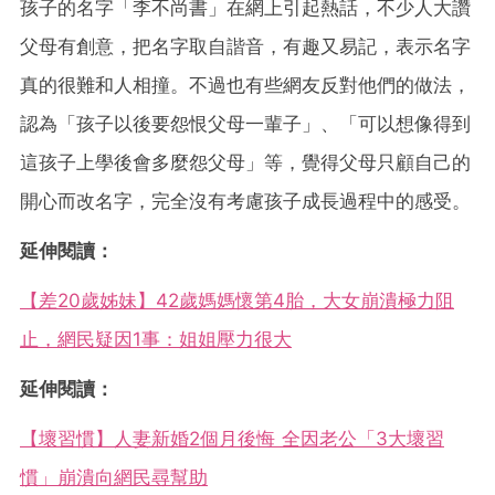
孩子的名字「李不尚書」在網上引起熱話，不少人大讚
父母有創意，把名字取自諧音，有趣又易記，表示名字
真的很難和人相撞。不過也有些網友反對他們的做法，
認為「孩子以後要怨恨父母一輩子」、「可以想像得到
這孩子上學後會多麼怨父母」等，覺得父母只顧自己的
開心而改名字，完全沒有考慮孩子成長過程中的感受。
延伸閱讀：
【差20歲姊妹】42歲媽媽懷第4胎，大女崩潰極力阻
止，網民疑因1事：姐姐壓力很大
延伸閱讀：
【壞習慣】人妻新婚2個月後悔 全因老公「3大壞習
慣」崩潰向網民尋幫助