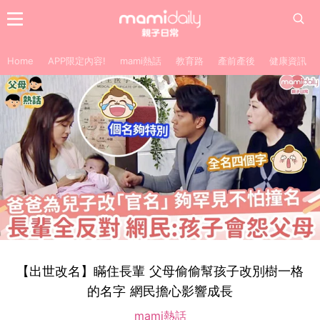
Home
APP限定內容!
mami熱話
教育路
產前產後
健康資訊
【出世改名】瞞住長輩 父母偷偷幫孩子改別樹一格
的名字 網民擔心影響成長
mami熱話