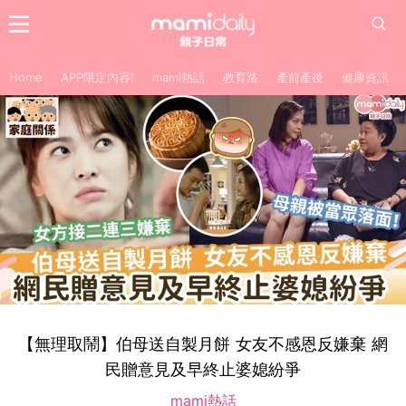
Home
APP限定內容!
mami熱話
教育路
產前產後
健康資訊
【無理取鬧】伯母送自製月餅 女友不感恩反嫌棄 網
民贈意見及早終止婆媳紛爭
mami熱話