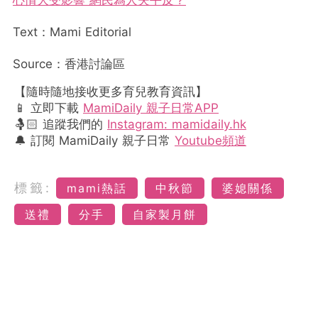
Text：Mami Editorial
Source：香港討論區
【隨時隨地接收更多育兒教育資訊】
📱 立即下載
MamiDaily 親子日常APP
🤱🏻 追蹤我們的
Instagram: mamidaily.hk
🔔 訂閱 MamiDaily 親子日常
Youtube頻道
標籤:
mami熱話
中秋節
婆媳關係
送禮
分手
自家製月餅