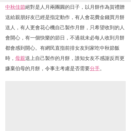
中秋佳節
絕對是人月兩團圓的日子，以月餅作為賀禮贈
送給親朋好友已經是指定動作，有人會花費金錢買月餅
送人，有人更會花心機自己製作月餅，只希望收到的人
會開心，有一個快樂的節日，不過就未必每人收到月餅
都會感到開心。有網民直指前排女友到家吃中秋節飯
時，
母親
送上自己製作的月餅，誰知女友不感謝反而更
嫌棄伯母的月餅，令事主考慮是否需要
分手
。