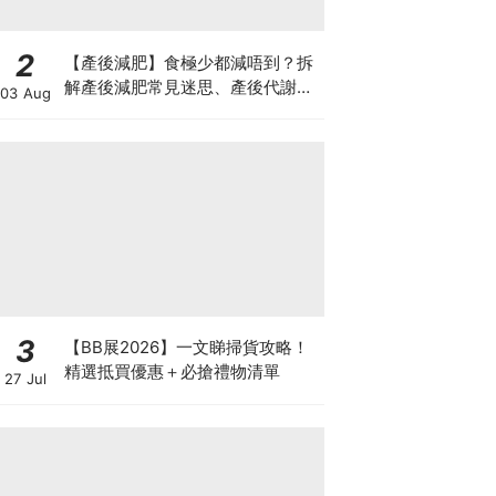
2
【產後減肥】食極少都減唔到？拆
解產後減肥常見迷思、產後代謝、
03 Aug
水腫原因＋淋巴引流、Onda Pro
修身攻略
3
【BB展2026】一文睇掃貨攻略！
精選抵買優惠＋必搶禮物清單
27 Jul