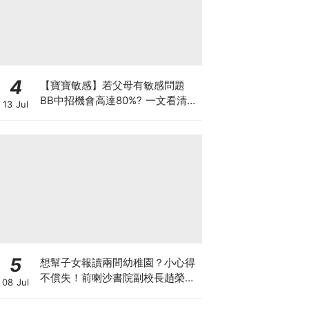
4
【寶寶敏感】若父母有敏感問題
BB中招機會高達80%? 一文看清預
13 Jul
防敏感關鍵因素！
5
想幫子女報讀兩間幼稚園？小心得
不償失！前喇沙書院副校長趙榮
08 Jul
德：先問自己能否解決這3大問
題！