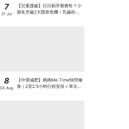
7
【兒童護齒】日日刷牙都會蛀？小
朋友牙齒2大隱形危機！乳齒的琺
31 Jul
瑯質比成人薄弱50%！選牙膏要睇
含氟量！
8
【中環減肥】媽媽Me-Time快閃修
身｜2至2.5小時行程安排＋單次收
03 Aug
費攻略