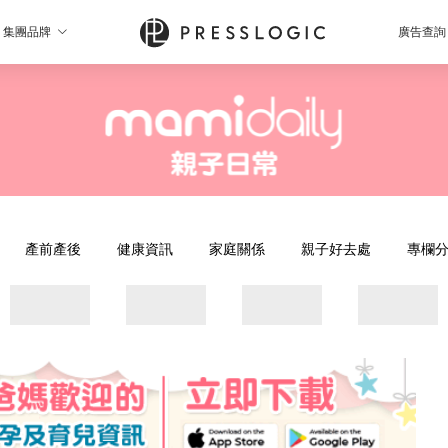
集團品牌
廣告查詢
產前產後
健康資訊
家庭關係
親子好去處
專欄