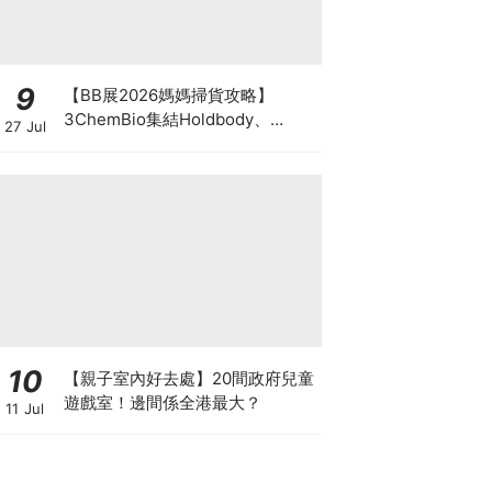
9
【BB展2026媽媽掃貨攻略】
3ChemBio集結Holdbody、
27 Jul
ProVen、森下仁丹、Return人氣
品牌激減！低至18折＋買3送1＋原
箱優惠低至65折
10
【親子室內好去處】20間政府兒童
遊戲室！邊間係全港最大？
11 Jul