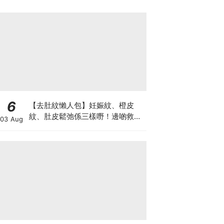
6
【去肚紋懶人包】妊娠紋、橙皮
紋、肚皮鬆弛係三樣嘢！邊啲救得
03 Aug
返、邊啲只能淡化？