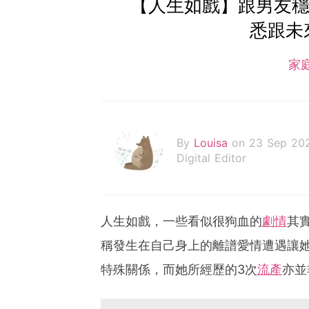
【人生如戲】跟男友穩
悉跟未
家
By
Louisa
on 23 Sep 20
Digital Editor
人生如戲，一些看似很狗血的
劇情
其
稱發生在自己身上的離譜愛情遭遇讓
特殊關係，而她所經歷的3次
流產
亦並