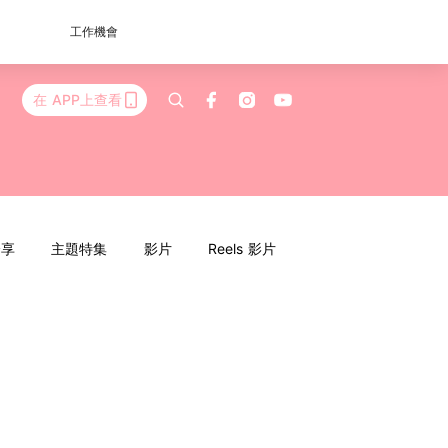
工作機會
在 APP上查看
分享
主題特集
影片
Reels 影片