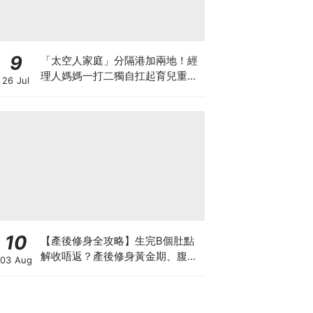
9
「太空人家庭」分隔港加兩地！經
理人媽媽一打二獨自扛起育兒重
26 Jul
擔！Stephanie｜經理人｜太空人
家庭｜職場媽媽
10
【產後修身全攻略】生完B個肚點
解收唔返？產後修身黃金期、腹直
03 Aug
肌分離、紮肚定做機一次睇