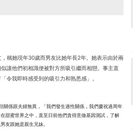
發文，稱她現年30歲而男友比她年長2年。她表示由於兩
相似讓他們初相識便被對方所吸引繼而相戀。事主直
有「令我即時感受到的吸引力和熟悉感」。
但關係跟夫婦無異，「我們發生過性關係，我們慶祝過周年
活在甜蜜世界之中，直至日前他們貪得意做基因測試，了解
現男友跟她是親生兄妹。