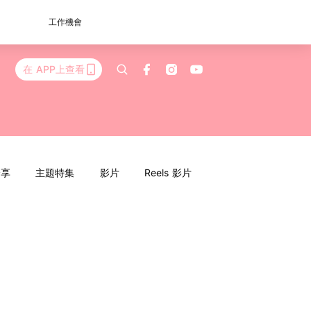
工作機會
在 APP上查看
分享
主題特集
影片
Reels 影片