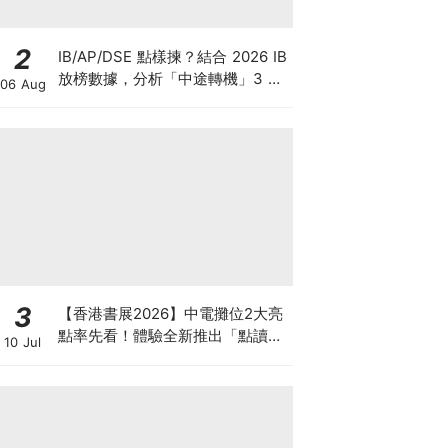
2
IB/AP/DSE 點樣揀？結合 2026 IB
放榜數據，分析「中途轉機」3 大
06 Aug
考慮！
3
【香港書展2026】中電攤位2大亮
點率先看！體驗全新推出「點讀故
10 Jul
事書」系列＋升級版《低碳城市規
劃師》電子桌遊