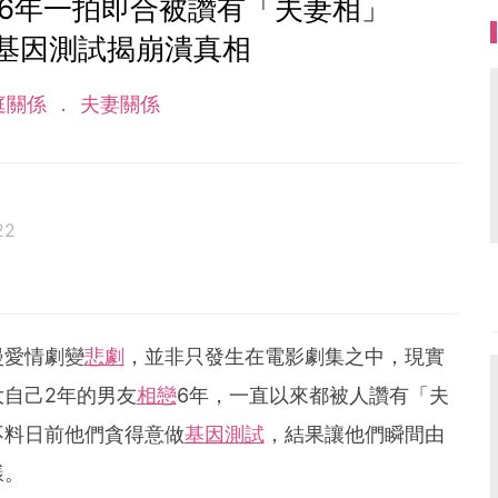
戀6年一拍即合被讚有「夫妻相」
基因測試揭崩潰真相
庭關係
夫妻關係
22
漫愛情劇變
悲劇
，並非只發生在電影劇集之中，現實
自己2年的男友
相戀
6年，一直以來都被人讚有「夫
不料日前他們貪得意做
基因測試
，結果讓他們瞬間由
樣。