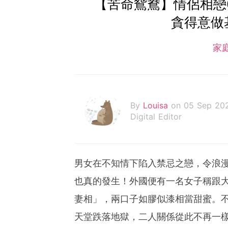
【苦命鴛鴦】情侶相
貪得意做
家
By
Louisa
on 05 Sep 20
Digital Editor
男女在不知情下陷入禁忌之戀，令浪
也真的發生！外國便有一名女子稱跟大
妻相」，兩口子如膠似漆相當甜蜜。
天堂跌落地獄，二人關係從此不再一