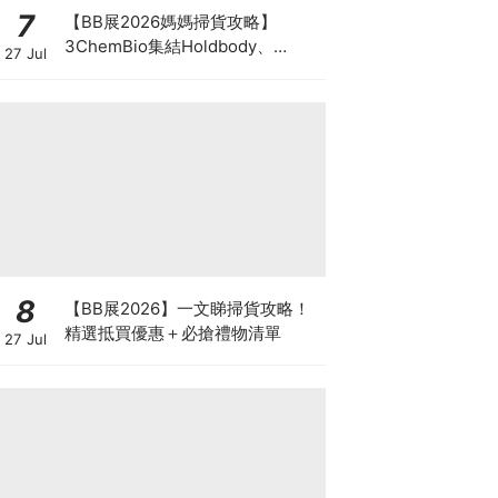
7
【BB展2026媽媽掃貨攻略】
3ChemBio集結Holdbody、
27 Jul
ProVen、森下仁丹、Return人氣
品牌激減！低至18折＋買3送1＋原
箱優惠低至65折
8
【BB展2026】一文睇掃貨攻略！
精選抵買優惠＋必搶禮物清單
27 Jul