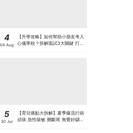
4
【升學攻略】如何幫助小朋友考入
心儀學校？拆解面試3大關鍵 打好
04 Aug
多元智能發展的營養基礎
5
【育兒痛點大拆解】夏季爆流行病
頑痰 急性咳敏 難斷尾 無覺好瞓？
30 Jul
中醫教路 一招踢走頑痰斷尾！