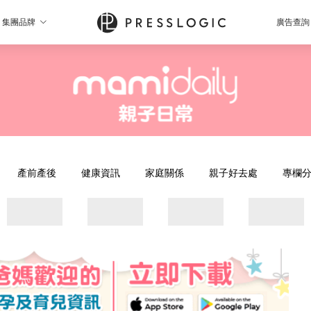
集團品牌
廣告查詢
產前產後
健康資訊
家庭關係
親子好去處
專欄