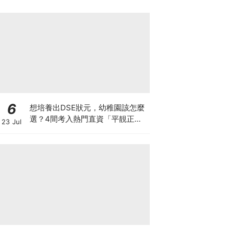
6
想培養出DSE狀元，幼稚園該怎麼
選？4間考入熱門直資「平靚正」
23 Jul
免費幼稚園！