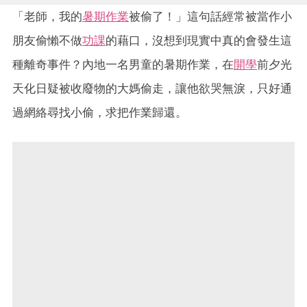
「老師，我的
暑期作業
被偷了！」這句話經常被當作小
朋友偷懶不做
功課
的藉口，沒想到現實中真的會發生這
種離奇事件？內地一名男童的暑期作業，在
開學
前夕光
天化日疑被收廢物的大媽偷走，讓他欲哭無淚，只好通
過網絡尋找小偷，求把作業歸還。