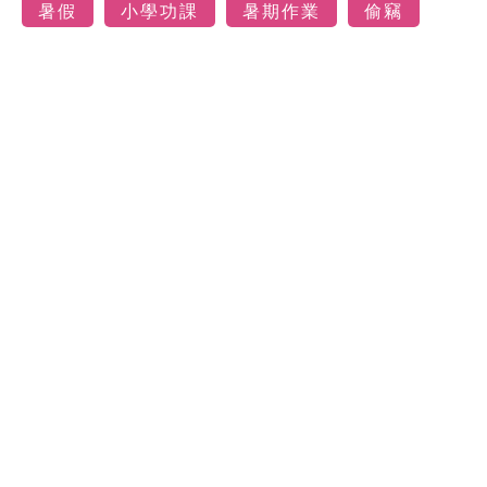
暑假
小學功課
暑期作業
偷竊