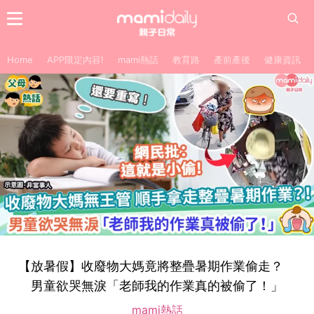
Home
APP限定內容!
mami熱話
教育路
產前產後
健康資訊
【放暑假】收廢物大媽竟將整疊暑期作業偷走？
男童欲哭無淚「老師我的作業真的被偷了！」
mami熱話