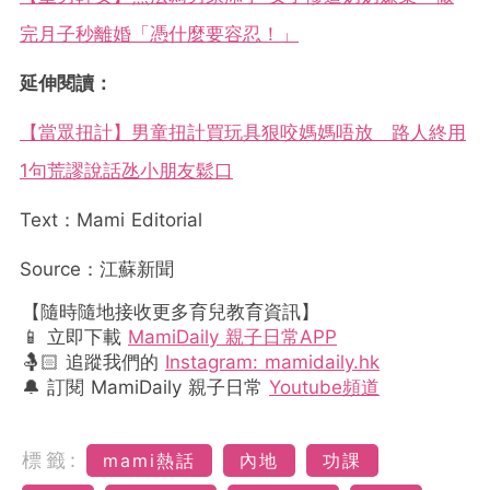
完月子秒離婚「憑什麼要容忍！」
延伸閱讀：
【當眾扭計】男童扭計買玩具狠咬媽媽唔放 路人終用
1句荒謬說話氹小朋友鬆口
Text：Mami Editorial
Source：江蘇新聞
【隨時隨地接收更多育兒教育資訊】
📱 立即下載
MamiDaily 親子日常APP
🤱🏻 追蹤我們的
Instagram: mamidaily.hk
🔔 訂閱 MamiDaily 親子日常
Youtube頻道
標籤:
mami熱話
內地
功課