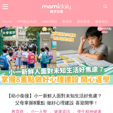
Home
APP限定內容!
mami熱話
教育路
產前產後
健康資訊
【幼小銜接】小一新鮮人面對未知生活好焦慮？
父母掌握8重點 做好心理建設 喜迎開學！
教育路
小一入學
健康資訊
學生精神健康