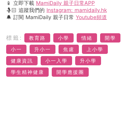
📱 立即下載
MamiDaily 親子日常APP
🤱🏻 追蹤我們的
Instagram: mamidaily.hk
🔔 訂閱 MamiDaily 親子日常
Youtube頻道
標籤:
教育路
小學
情緒
開學
小一
升小一
焦慮
上小學
健康資訊
小一入學
升小學
學生精神健康
開學應援團