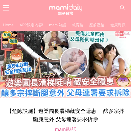
Home
APP限定內容!
mami熱話
教育路
產前產後
健康資訊
【危險設施】遊樂園長滑梯藏安全隱患 釀多宗摔
斷腿意外 父母連署要求拆除
mami熱話