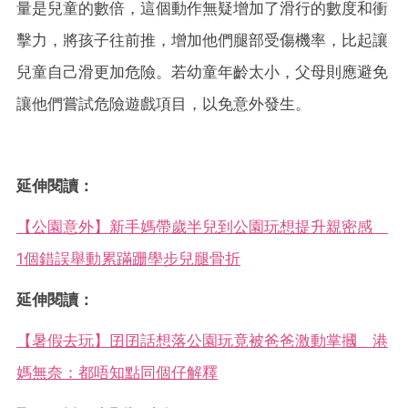
量是兒童的數倍，這個動作無疑增加了滑行的數度和衝
擊力，將孩子往前推，增加他們腿部受傷機率，比起讓
兒童自己滑更加危險。若幼童年齡太小，父母則應避免
讓他們嘗試危險遊戲項目，以免意外發生。
延伸閱讀：
【公園意外】新手媽帶歲半兒到公園玩想提升親密感
1個錯誤舉動累蹣跚學步兒腿骨折
延伸閱讀：
【暑假去玩】囝囝話想落公園玩竟被爸爸激動掌摑 港
媽無奈：都唔知點同個仔解釋