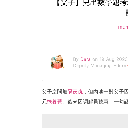
【父子】兒出數學題考
ma
By
Dara
on 19 Aug 2023
Deputy Managing Editor
當自己成為父母，才明白父
父子之間無
隔夜仇
，但內地一對父子
元
扶養費
。後來因調解員聰慧，一句