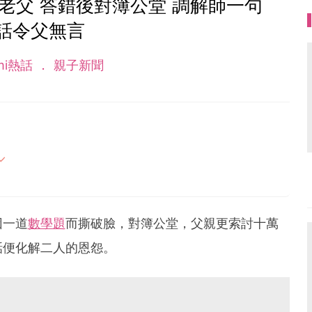
老父 答錯後對簿公堂 調解師一句
話令父無言
mi熱話
親子新聞
母的喜怒哀樂，以及無私的愛！
因一道
數學題
而撕破臉，對簿公堂，父親更索討十萬
話便化解二人的恩怨。