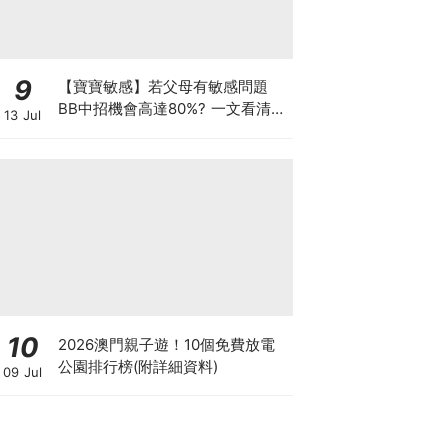
9
【寶寶敏感】若父母有敏感問題
BB中招機會高達80%? 一文看清預
13 Jul
防敏感關鍵因素！
10
2026澳門親子遊！10個免費放電
公園排行榜(附詳細資料)
09 Jul