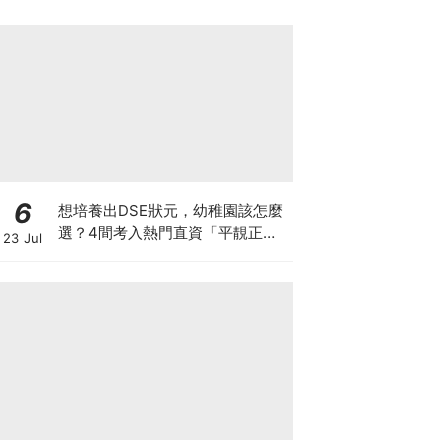
6
想培養出DSE狀元，幼稚園該怎麼
選？4間考入熱門直資「平靚正」
23 Jul
免費幼稚園！