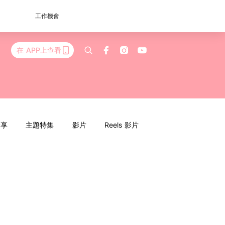
工作機會
在 APP上查看
分享
主題特集
影片
Reels 影片