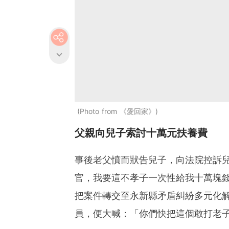
Photo from 《愛回家》
父親向兒子索討十萬元扶養費
事後老父憤而狀告兒子，向法院控訴
官，我要這不孝子一次性給我十萬塊
把案件轉交至永新縣矛盾糾紛多元化
員，便大喊：「你們快把這個敢打老