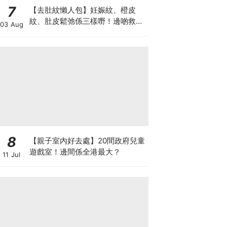
7
【去肚紋懶人包】妊娠紋、橙皮
紋、肚皮鬆弛係三樣嘢！邊啲救得
03 Aug
返、邊啲只能淡化？
8
【親子室內好去處】20間政府兒童
遊戲室！邊間係全港最大？
11 Jul