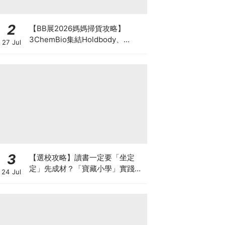
2
【BB展2026媽媽掃貨攻略】
3ChemBio集結Holdbody、
27 Jul
ProVen、森下仁丹、Return人氣
品牌激減！低至18折＋買3送1＋原
箱優惠低至65折
3
【選校攻略】讀書一定要「坐定
定」先成材？「寶藏小學」實踐動
24 Jul
靜循環激發孩子潛能