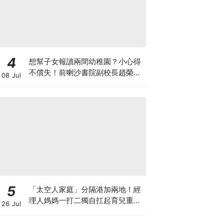
4
想幫子女報讀兩間幼稚園？小心得
不償失！前喇沙書院副校長趙榮
08 Jul
德：先問自己能否解決這3大問
題！
5
「太空人家庭」分隔港加兩地！經
理人媽媽一打二獨自扛起育兒重
26 Jul
擔！Stephanie｜經理人｜太空人
家庭｜職場媽媽