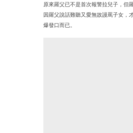
原來羅父已不是首次報警拉兒子，但
因羅父說話難聽又愛無故謾罵子女，
爆發口而已。