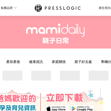
集團品牌
廣告查詢
產前產後
健康資訊
家庭關係
親子好去處
專欄