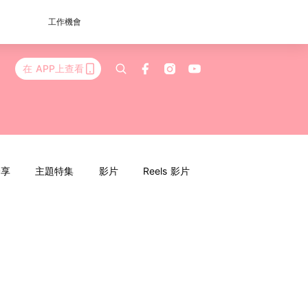
工作機會
在 APP上查看
分享
主題特集
影片
Reels 影片