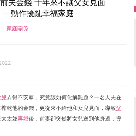
乾前夫金錢 十年來不讓父女見面
 一動作擾亂幸福家庭
家庭關係
2022
女兒
弄得不安寧，究竟該如何化解難題？一名人夫在
來榨乾他的金錢，更從來不給他和女兒見面，導致
父
任太太並
再婚
後，前妻卻突然將女兒送到他身邊，導