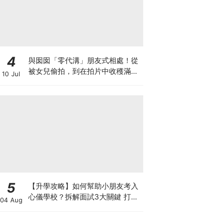
4
與囡囡「零代溝」朋友式相處！從
被女兒偷拍，到在拍片中收穫滿足
10 Jul
感！VAL媽｜美如｜KOL媽媽
5
【升學攻略】如何幫助小朋友考入
心儀學校？拆解面試3大關鍵 打好
04 Aug
多元智能發展的營養基礎