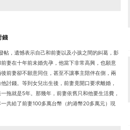
討錢
」發帖，遺憾表示自己和前妻以及小孩之間的糾葛，影
和前妻在十年前未婚先孕，他當下非常高興，也願意
婚後前妻卻不願意同住，甚至不讓事主陪伴在側，兩
向他討錢。等到女兒出生後，前妻竟開口要求離婚，
果一拖就是5年。那幾年，前妻依舊只和他要生活費，
一共給了前妻100多萬台幣（約港幣20多萬元）現