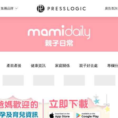
集團品牌
廣告查詢
產前產後
健康資訊
家庭關係
親子好去處
專欄