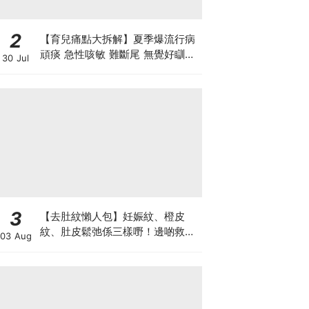
2
【育兒痛點大拆解】夏季爆流行病
頑痰 急性咳敏 難斷尾 無覺好瞓？
30 Jul
中醫教路 一招踢走頑痰斷尾！
3
【去肚紋懶人包】妊娠紋、橙皮
紋、肚皮鬆弛係三樣嘢！邊啲救得
03 Aug
返、邊啲只能淡化？