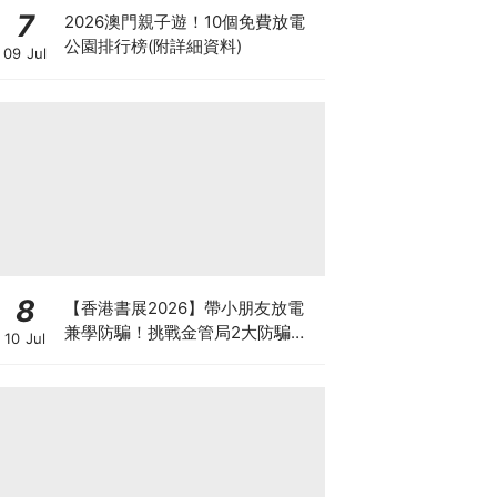
7
2026澳門親子遊！10個免費放電
公園排行榜(附詳細資料)
09 Jul
8
【香港書展2026】帶小朋友放電
兼學防騙！挑戰金管局2大防騙遊
10 Jul
戲、贏「嗱喳蕉」購物袋及多款驚
喜紀念品！