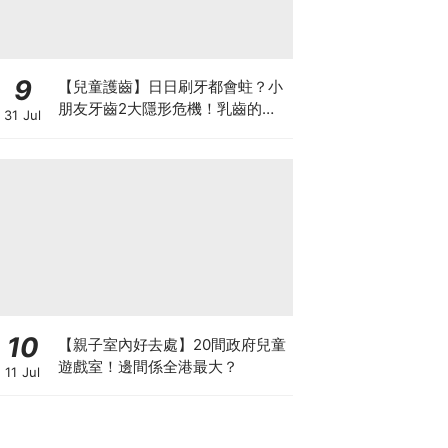
9
【兒童護齒】日日刷牙都會蛀？小
朋友牙齒2大隱形危機！乳齒的琺
31 Jul
瑯質比成人薄弱50%！選牙膏要睇
含氟量！
10
【親子室內好去處】20間政府兒童
遊戲室！邊間係全港最大？
11 Jul