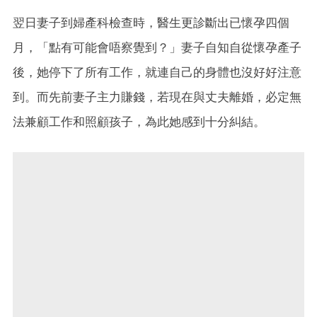
翌日妻子到婦產科檢查時，醫生更診斷出已懷孕四個
月，「點有可能會唔察覺到？」妻子自知自從懷孕產子
後，她停下了所有工作，就連自己的身體也沒好好注意
到。而先前妻子主力賺錢，若現在與丈夫離婚，必定無
法兼顧工作和照顧孩子，為此她感到十分糾結。