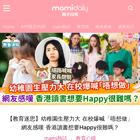
Home
APP限定內容!
mami熱話
教育路
產前產後
健康資訊
【教育迷思】幼稚園生壓力大 在校爆喊「唔想做」
網友感嘆 香港讀書想要Happy很難嗎？
mami熱話
教育心得