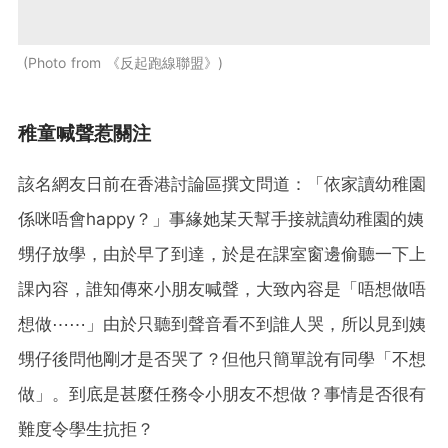
Photo from 《反起跑線聯盟》
稚童喊聲惹關注
該名網友日前在香港討論區撰文問道：「依家讀幼稚園
係咪唔會happy？」事緣她某天幫手接就讀幼稚園的姨
甥仔放學，由於早了到達，於是在課室窗邊偷聽一下上
課內容，誰知傳來小朋友喊聲，大致內容是「唔想做唔
想做⋯⋯」由於只聽到聲音看不到誰人哭，所以見到姨
甥仔後問他剛才是否哭了？但他只簡單說有同學「不想
做」。到底是甚麼任務令小朋友不想做？事情是否很有
難度令學生抗拒？