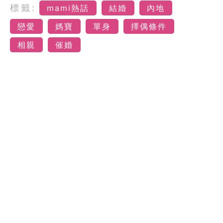
標籤:
mami熱話
結婚
內地
戀愛
媽寶
單身
擇偶條件
相親
催婚