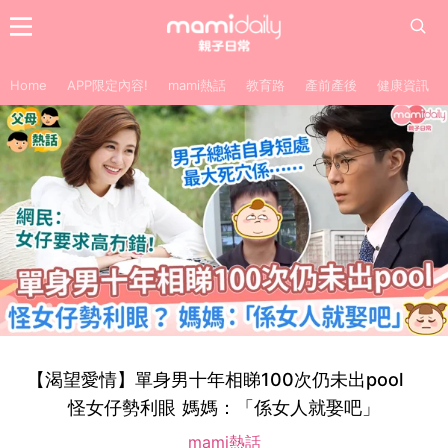
Home
APP限定內容!
mami熱話
教育路
產前產後
健康資訊
【渴望愛情】單身男十年相睇100次仍未出pool
怪女仔勢利眼 媽媽：「係女人就娶吧」
mami熱話