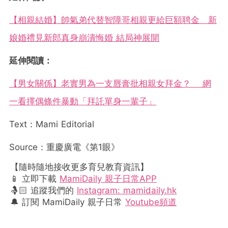
【相親結婚】帥氣弟代替智障哥相親更給巨額聘金 新
娘婚禮見新郎真身崩潰悔婚 結局神展開
延伸閱讀：
【男女關係】老實男為一支唇膏批相親女拜金？ 網
一看擇偶條件暴動「拜託單身一輩子」
Text：Mami Editorial
Source：重慶廣電《第1眼》
【隨時隨地接收更多育兒教育資訊】
📱 立即下載
MamiDaily 親子日常APP
🤱🏻 追蹤我們的
Instagram: mamidaily.hk
🔔 訂閱 MamiDaily 親子日常
Youtube頻道