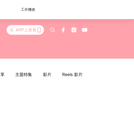
工作機會
在 APP上查看
分享
主題特集
影片
Reels 影片