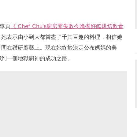
k專頁
《 Chef Chu's廚房零失敗今晚煮好餸烘焙飲食
。她表示由小到大都嘗盡了千其百趣的料理，相信她
時間在鑽研廚藝上。現在她終於決定公布媽媽的美
解到一個地獄廚神的成功之路。