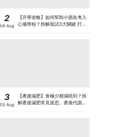
2
【升學攻略】如何幫助小朋友考入
心儀學校？拆解面試3大關鍵 打好
04 Aug
多元智能發展的營養基礎
3
【產後減肥】食極少都減唔到？拆
解產後減肥常見迷思、產後代謝、
03 Aug
水腫原因＋淋巴引流、Onda Pro
修身攻略