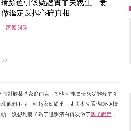
眼睛顏色引懷疑證實非夫親生 妻
再做鑑定反揭心碎真相
家庭關係
022
然而對於某些家庭而言，卻也可能會帶來災難般的噩
和他們不同，引起家庭紛爭，丈夫率先通過DNA檢
出軌，沒想到妻子為了證明清白再次做了
親子鑑定
，