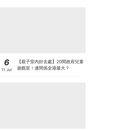
箱優惠低至65折
6
【親子室內好去處】20間政府兒童
遊戲室！邊間係全港最大？
11 Jul