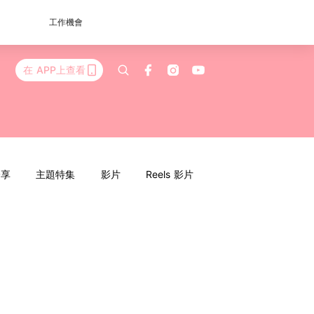
工作機會
在 APP上查看
分享
主題特集
影片
Reels 影片