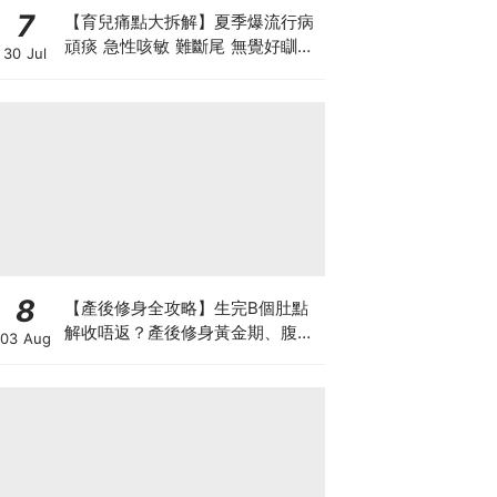
7
【育兒痛點大拆解】夏季爆流行病
頑痰 急性咳敏 難斷尾 無覺好瞓？
30 Jul
中醫教路 一招踢走頑痰斷尾！
8
【產後修身全攻略】生完B個肚點
解收唔返？產後修身黃金期、腹直
03 Aug
肌分離、紮肚定做機一次睇