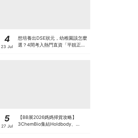
4
想培養出DSE狀元，幼稚園該怎麼
選？4間考入熱門直資「平靚正」
23 Jul
免費幼稚園！
5
【BB展2026媽媽掃貨攻略】
3ChemBio集結Holdbody、
27 Jul
ProVen、森下仁丹、Return人氣
品牌激減！低至18折＋買3送1＋原