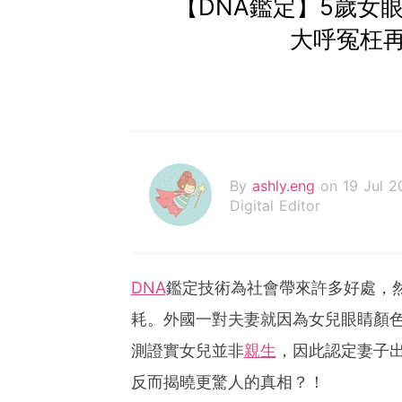
【DNA鑑定】5歲女
大呼冤枉
By
ashly.eng
on 19 Jul 2
Digital Editor
DNA
鑑定技術為社會帶來許多好處，
耗。外國一對夫妻就因為女兒眼睛顏色
測證實女兒並非
親生
，因此認定妻子
反而揭曉更驚人的真相？！