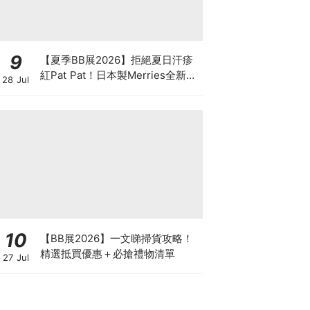
9
【夏季BB展2026】拒絕夏日汗疹
紅Pat Pat！日本製Merries全新超
28 Jul
吸安睡褲挑戰全晚零外漏 皇牌
First Premium系列買1送1！
10
【BB展2026】一文睇掃貨攻略！
精選抵買優惠＋必搶禮物清單
27 Jul