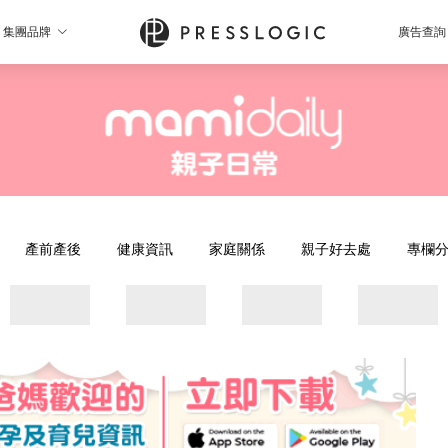
集團品牌
廣告查詢
產前產後
健康資訊
家庭關係
親子好去處
專欄