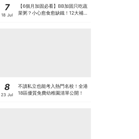
7
【6個月加固必看】BB加固只吃蔬
菜粥？小心愈食愈缺鐵！12大補鐵
18 Jul
食材清單＋一星期食譜推薦
8
不讀私立也能考入熱門名校！全港
18區優質免費幼稚園清單公開！
23 Jul