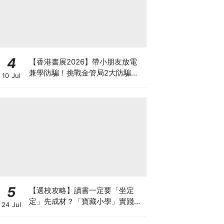
4
【香港書展2026】帶小朋友放電
兼學防騙！挑戰金管局2大防騙遊
10 Jul
戲、贏「嗱喳蕉」購物袋及多款驚
喜紀念品！
5
【選校攻略】讀書一定要「坐定
定」先成材？「寶藏小學」實踐動
24 Jul
靜循環激發孩子潛能