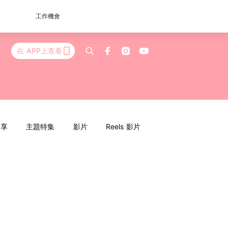
工作機會
在 APP上查看
分享
主題特集
影片
Reels 影片