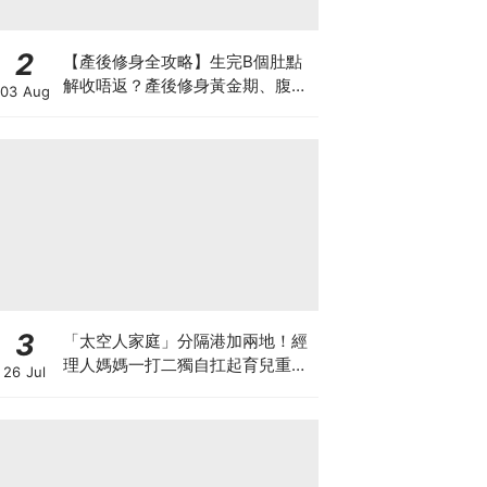
2
【產後修身全攻略】生完B個肚點
解收唔返？產後修身黃金期、腹直
03 Aug
肌分離、紮肚定做機一次睇
3
「太空人家庭」分隔港加兩地！經
理人媽媽一打二獨自扛起育兒重
26 Jul
擔！Stephanie｜經理人｜太空人
家庭｜職場媽媽