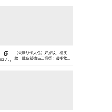
6
【去肚紋懶人包】妊娠紋、橙皮
紋、肚皮鬆弛係三樣嘢！邊啲救得
03 Aug
返、邊啲只能淡化？