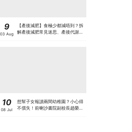
9
【產後減肥】食極少都減唔到？拆
解產後減肥常見迷思、產後代謝、
03 Aug
水腫原因＋淋巴引流、Onda Pro
修身攻略
10
想幫子女報讀兩間幼稚園？小心得
不償失！前喇沙書院副校長趙榮
08 Jul
德：先問自己能否解決這3大問
題！