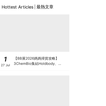
最熱文章
Hottest Articles
1
【BB展2026媽媽掃貨攻略】
3ChemBio集結Holdbody、
27 Jul
ProVen、森下仁丹、Return人氣
品牌激減！低至18折＋買3送1＋原
箱優惠低至65折