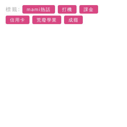
標籤:
mami熱話
打機
課金
信用卡
荒廢學業
成癮