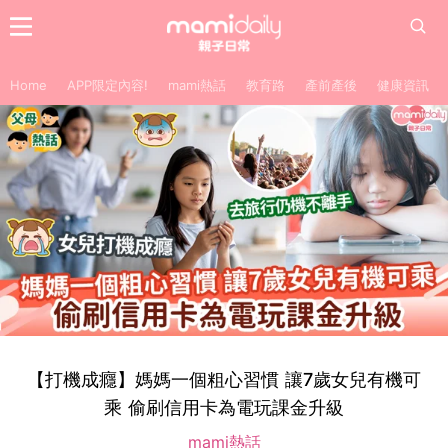
Home
APP限定內容!
mami熱話
教育路
產前產後
健康資訊
【打機成癮】媽媽一個粗心習慣 讓7歲女兒有機可
乘 偷刷信用卡為電玩課金升級
mami熱話