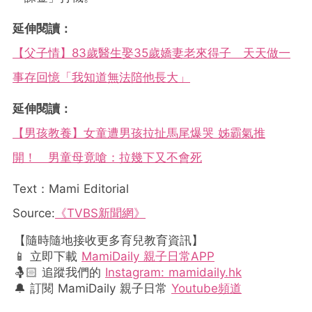
延伸閱讀：
【父子情】83歲醫生娶35歲嬌妻老來得子 天天做一
事存回憶「我知道無法陪他長大」
延伸閱讀：
【男孩教養】女童遭男孩拉扯馬尾爆哭 姊霸氣推
開！ 男童母竟嗆：拉幾下又不會死
Text：Mami Editorial
Source:
《TVBS新聞網》
【隨時隨地接收更多育兒教育資訊】
📱 立即下載
MamiDaily 親子日常APP
🤱🏻 追蹤我們的
Instagram: mamidaily.hk
🔔 訂閱 MamiDaily 親子日常
Youtube頻道