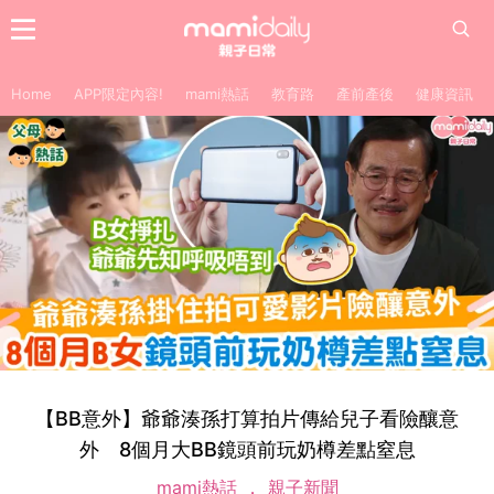
Home
APP限定內容!
mami熱話
教育路
產前產後
健康資訊
【BB意外】爺爺湊孫打算拍片傳給兒子看險釀意
外 8個月大BB鏡頭前玩奶樽差點窒息
mami熱話
親子新聞