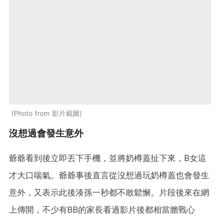
Photo from 影片截圖
沒想過會發生意外
爺爺看到後立即丟下手機，並將奶樽蓋扯下來，B女這
才大口喘氣。爺爺事後直言從沒想過玩奶樽蓋也會發生
意外，又表示此後湊孫一秒都不敢鬆懈。片段後來在網
上傳開，不少有BB的家長看過影片後都相當膽戰心