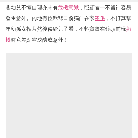
嬰幼兒不懂自理亦未有
危機意識
，照顧者一不留神容易
發生意外。內地有位爺爺日前獨自在家
湊孫
，本打算幫
年幼孫女拍片然後傳給兒子看，不料寶寶在鏡頭前玩
奶
樽
時竟差點窒成釀成意外！