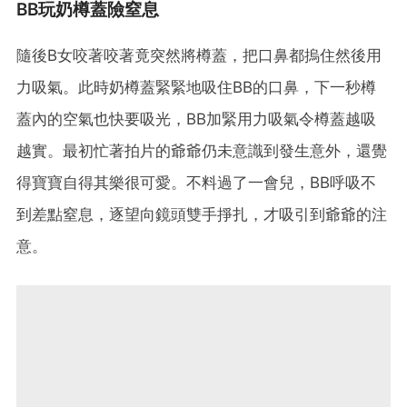
BB玩奶樽蓋險窒息
隨後B女咬著咬著竟突然將樽蓋，把口鼻都摀住然後用
力吸氣。此時奶樽蓋緊緊地吸住BB的口鼻，下一秒樽
蓋內的空氣也快要吸光，BB加緊用力吸氣令樽蓋越吸
越實。最初忙著拍片的爺爺仍未意識到發生意外，還覺
得寶寶自得其樂很可愛。不料過了一會兒，BB呼吸不
到差點窒息，逐望向鏡頭雙手掙扎，才吸引到爺爺的注
意。