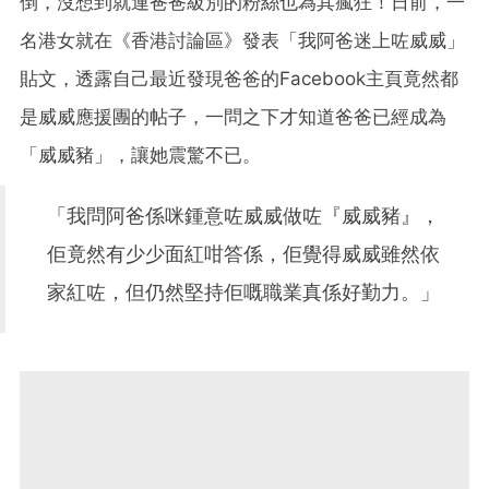
倒，沒想到就連爸爸級別的粉絲也為其瘋狂！日前，一
名港女就在《香港討論區》發表「我阿爸迷上咗威威」
貼文，透露自己最近發現爸爸的Facebook主頁竟然都
是威威應援團的帖子，一問之下才知道爸爸已經成為
「威威豬」，讓她震驚不已。
「我問阿爸係咪鍾意咗威威做咗『威威豬』，
佢竟然有少少面紅咁答係，佢覺得威威雖然依
家紅咗，但仍然堅持佢嘅職業真係好勤力。」