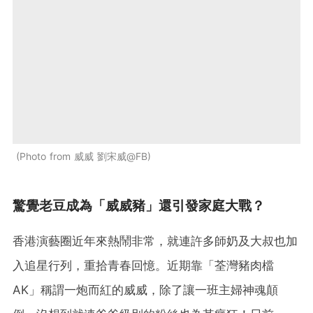
Photo from 威威 劉宋威@FB
驚覺老豆成為「威威豬」還引發家庭大戰？
香港演藝圈近年來熱鬧非常，就連許多師奶及大叔也加
入追星行列，重拾青春回憶。近期靠「荃灣豬肉檔
AK」稱謂一炮而紅的威威，除了讓一班主婦神魂顛