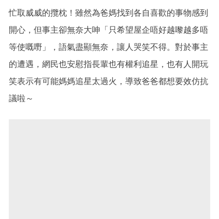
忙取威威的攬枕！雖然為爸媽找到各自喜歡的事物感到
開心，但事主卻無奈大呻「只希望屋企唔好越嚟越多唔
等使嘅嘢」，語氣盡顯無奈，讓人哭笑不得。對於事主
的遭遇，網民也安慰指長輩也有權利追星，也有人開玩
笑表示有可能媽媽追星太過火，導致爸爸都想要效仿抗
議啦～