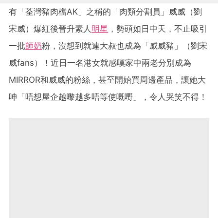
有「荃灣豬肉檔AK」之稱的「肉類分割員」威威（劉
宋威）爆紅後晉升素人
明星
，勢頭如日中天，不止吸引
一批
師奶
粉，沒想到就連大叔也成為「威威豬」（劉宋
威fans）！近日一名港女就感嘆家中兩老分別成為
MIRROR和威威的粉絲，甚至開始買周邊產品，讓她大
呻「唔想屋企越嚟越多唔等使嘅嘢」，令人哭笑不得！