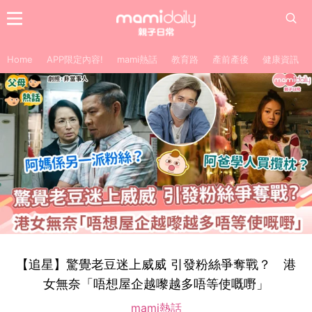
Home
APP限定內容!
mami熱話
教育路
產前產後
健康資訊
【追星】驚覺老豆迷上威威 引發粉絲爭奪戰？ 港
女無奈「唔想屋企越嚟越多唔等使嘅嘢」
mami熱話