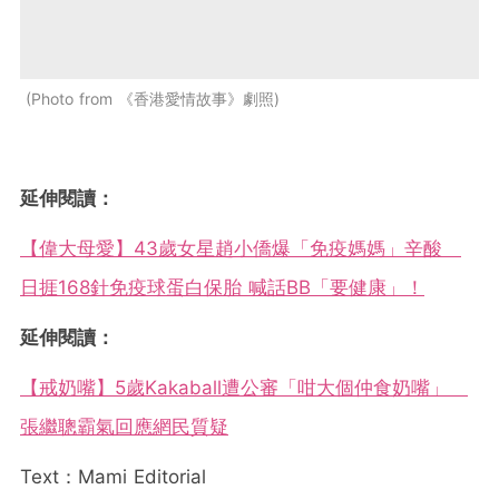
Photo from 《香港愛情故事》劇照
延伸閱讀：
【偉大母愛】43歲女星趙小僑爆「免疫媽媽」辛酸
日捱168針免疫球蛋白保胎 喊話BB「要健康」！
延伸閱讀：
【戒奶嘴】5歲Kakaball遭公審「咁大個仲食奶嘴」
張繼聰霸氣回應網民質疑
Text：Mami Editorial