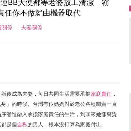
連BB大便都等老婆放工清潔 霸
庭責任你不做就由機器取代
庭關係
夫妻關係
。婚後成為夫妻，每日共同生活需要承擔
家庭責任
，
真身」的時候。台灣有位媽媽對於老公各種卸責一直
循序漸進融入承擔家庭責任的生活，到頭來她卻警覺
尾都是個
自私
的男人，根本沒打算為家庭付出。