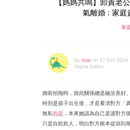
【媽媽共鳴】卸責老公
氣離婚 : 家
家
By
Irisa
on 27 Oct 2024
Digital Editor
婚前拍拖時，彼此關係總是融洽美好
特別是孩子出生後，才是看清對方「
無私
包容
，本來她認為自己是讓對方
只是自欺欺人，明白對方根本從頭到