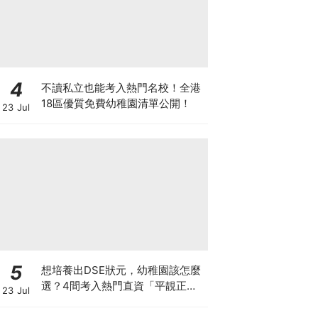
4
不讀私立也能考入熱門名校！全港
18區優質免費幼稚園清單公開！
23 Jul
5
想培養出DSE狀元，幼稚園該怎麼
選？4間考入熱門直資「平靚正」
23 Jul
免費幼稚園！