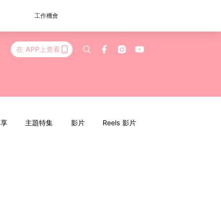
工作機會
在 APP上查看
分享
主題特集
影片
Reels 影片