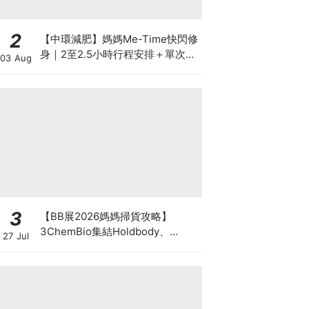
2
【中環減肥】媽媽Me-Time快閃修
身｜2至2.5小時行程安排＋單次收
03 Aug
費攻略
3
【BB展2026媽媽掃貨攻略】
3ChemBio集結Holdbody、
27 Jul
ProVen、森下仁丹、Return人氣
品牌激減！低至18折＋買3送1＋原
箱優惠低至65折