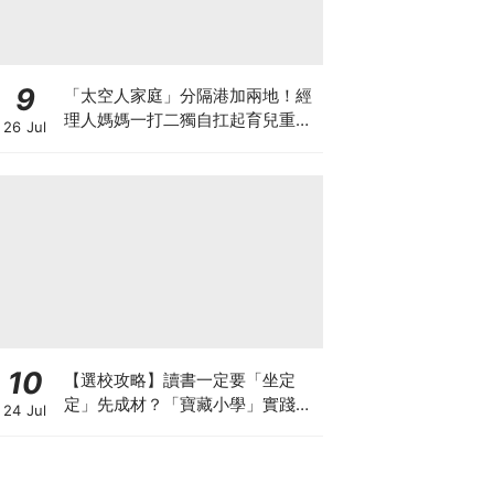
9
「太空人家庭」分隔港加兩地！經
理人媽媽一打二獨自扛起育兒重
26 Jul
擔！Stephanie｜經理人｜太空人
家庭｜職場媽媽
10
【選校攻略】讀書一定要「坐定
定」先成材？「寶藏小學」實踐動
24 Jul
靜循環激發孩子潛能