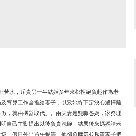
大吐苦水，斥責另一半結婚多年來都拒絕負起作為老
務及育兒工作全推給妻子，以致她終下定決心選擇離
不做，就由機器取代」。兩夫妻是雙職爸媽，家務理
明明自己主動提出以後負責洗碗。結果後來媽媽請老
垃圾、假日外出買午餐等，他卻發脾氣並斥責妻子把