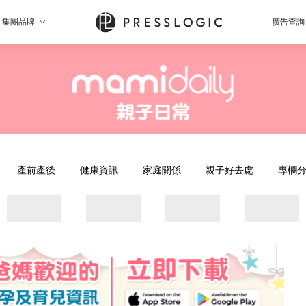
集團品牌
廣告查詢
產前產後
健康資訊
家庭關係
親子好去處
專欄