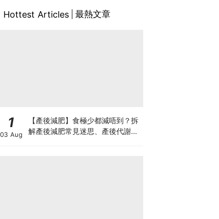
最熱文章
Hottest Articles
1
【產後減肥】食極少都減唔到？拆
解產後減肥常見迷思、產後代謝、
03 Aug
水腫原因＋淋巴引流、Onda Pro
修身攻略