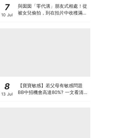
7
與囡囡「零代溝」朋友式相處！從
被女兒偷拍，到在拍片中收穫滿足
10 Jul
感！VAL媽｜美如｜KOL媽媽
8
【寶寶敏感】若父母有敏感問題
BB中招機會高達80%? 一文看清預
13 Jul
防敏感關鍵因素！