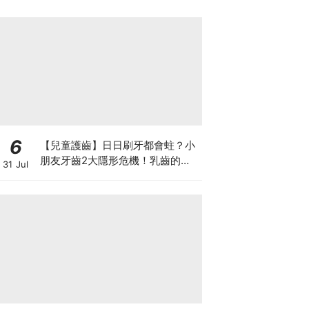
6
【兒童護齒】日日刷牙都會蛀？小
朋友牙齒2大隱形危機！乳齒的琺
31 Jul
瑯質比成人薄弱50%！選牙膏要睇
含氟量！