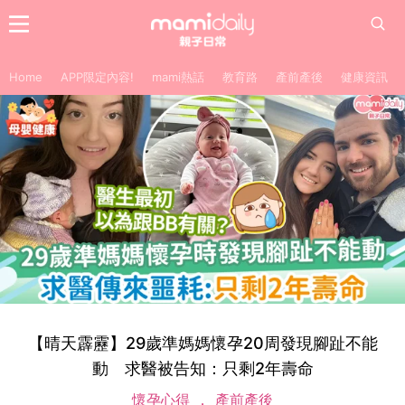
Home
APP限定內容!
mami熱話
教育路
產前產後
健康資訊
【晴天霹靂】29歲準媽媽懷孕20周發現腳趾不能
動 求醫被告知：只剩2年壽命
懷孕心得
產前產後