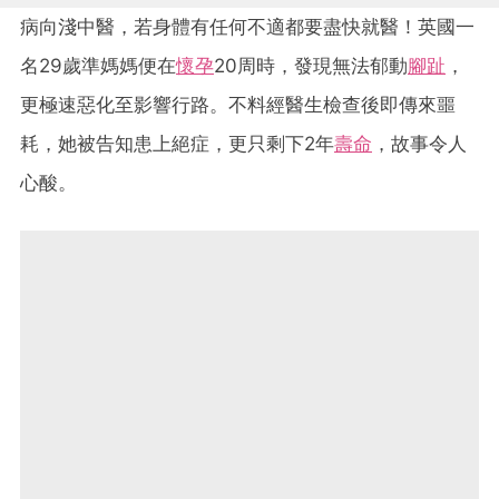
病向淺中醫，若身體有任何不適都要盡快就醫！英國一
名29歲準媽媽便在
懷孕
20周時，發現無法郁動
腳趾
，
更極速惡化至影響行路。不料經醫生檢查後即傳來噩
耗，她被告知患上絕症，更只剩下2年
壽命
，故事令人
心酸。