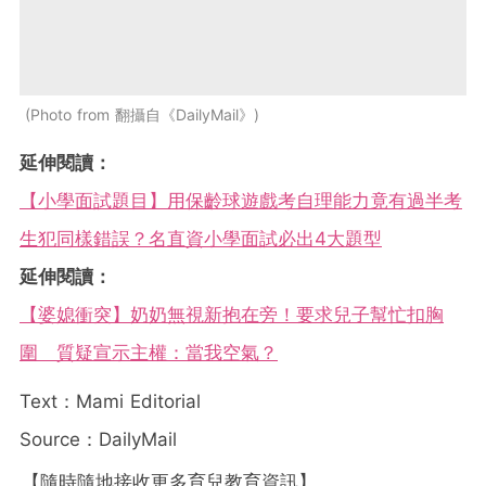
Photo from 翻攝自《DailyMail》
延伸閱讀：
【小學面試題目】用保齡球遊戲考自理能力竟有過半考
生犯同樣錯誤？名直資小學面試必出4大題型
延伸閱讀：
【婆媳衝突】奶奶無視新抱在旁！要求兒子幫忙扣胸
圍 質疑宣示主權：當我空氣？
Text：Mami Editorial
Source：DailyMail
【隨時隨地接收更多育兒教育資訊】