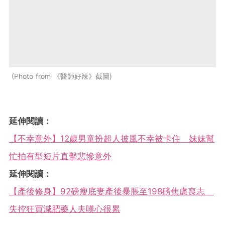
Photo from 《醫師好辣》截圖
延伸閱讀：
【不幸意外】12歲男童扮超人披風不幸被卡住 妹妹幫
忙拍有型短片直擊悲慘意外
延伸閱讀：
【產後修身】92磅瘦底妻產後暴脹至198磅焦慮喪志
失控狂買減肥藥人夫嘆心很累