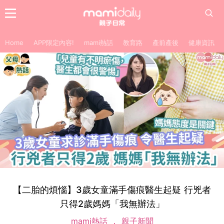
Home
APP限定內容!
mami熱話
教育路
產前產後
健康資訊
【二胎的煩惱】3歲女童滿手傷痕醫生起疑 行兇者
只得2歲媽媽「我無辦法」
mami熱話
親子新聞