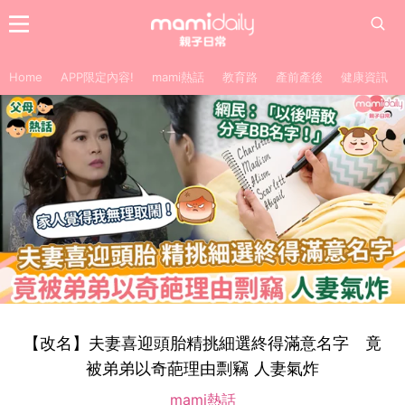
Home
APP限定內容!
mami熱話
教育路
產前產後
健康資訊
【改名】夫妻喜迎頭胎精挑細選終得滿意名字 竟
被弟弟以奇葩理由剽竊 人妻氣炸
mami熱話