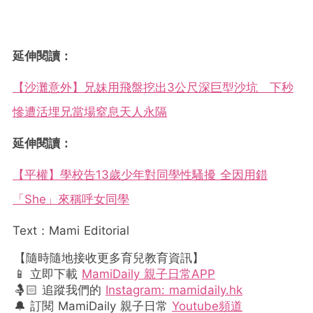
延伸閱讀：
【沙灘意外】兄妹用飛盤挖出3公尺深巨型沙坑 下秒
慘遭活埋兄當場窒息天人永隔
延伸閱讀：
【平權】學校告13歲少年對同學性騷擾 全因用錯
「She」來稱呼女同學
Text：Mami Editorial
【隨時隨地接收更多育兒教育資訊】
📱 立即下載
MamiDaily 親子日常APP
🤱🏻 追蹤我們的
Instagram: mamidaily.hk
🔔 訂閱 MamiDaily 親子日常
Youtube頻道