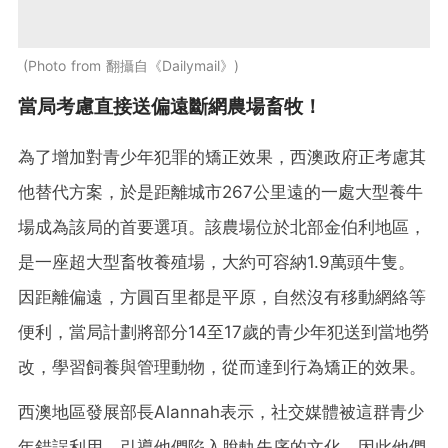
Photo from 翻攝自《Dailymail》
當局考慮直接送偏遠斷網農場畜牧！
為了增加對青少年犯罪的矯正效果，西澳政府正考慮其
他替代方案，於是距離城市267公里遠的一處大型養牛
場成為該局的首要選項。該農場位於北部金伯利地區，
是一座超大型畜牧養殖場，大約可容納1.9萬頭牛隻。
因距離偏遠，方圓百里都是平原，自然沒有移動網絡等
便利，當局計劃將部分14至17歲的青少年犯送到當地勞
改，學習飼養與管理動物，從而達到行為矯正的效果。
西澳地區發展部長Alannah表示，社交媒體被這群青少
年錯誤利用，引導他們陷入脫軌失序的文化，因此他們