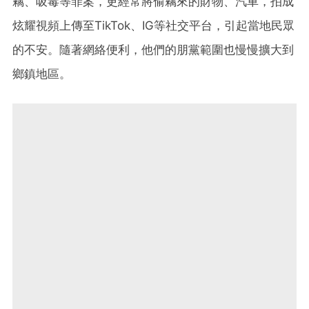
竊、吸毒等罪案，更經常將偷竊來的財物、汽車，拍成
炫耀視頻上傳至TikTok、IG等社交平台，引起當地民眾
的不安。隨著網絡便利，他們的朋黨範圍也慢慢擴大到
鄉鎮地區。