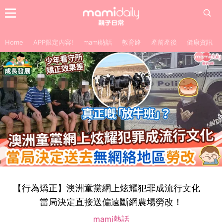
Home
APP限定內容!
mami熱話
教育路
產前產後
健康資訊
【行為矯正】澳洲童黨網上炫耀犯罪成流行文化
當局決定直接送偏遠斷網農場勞改！
mami熱話