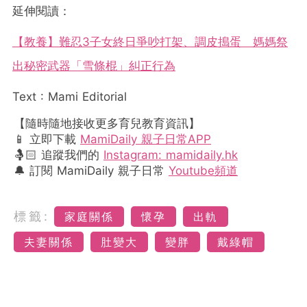
延伸閱讀：
【教養】難忍3子女終日爭吵打架、調皮搗蛋 媽媽祭
出秘密武器「雪條棍」糾正行為
Text : Mami Editorial
【隨時隨地接收更多育兒教育資訊】
📱 立即下載
MamiDaily 親子日常APP
🤱🏻 追蹤我們的
Instagram: mamidaily.hk
🔔 訂閱 MamiDaily 親子日常
Youtube頻道
標籤:
家庭關係
懷孕
出軌
夫妻關係
肚變大
變胖
戴綠帽