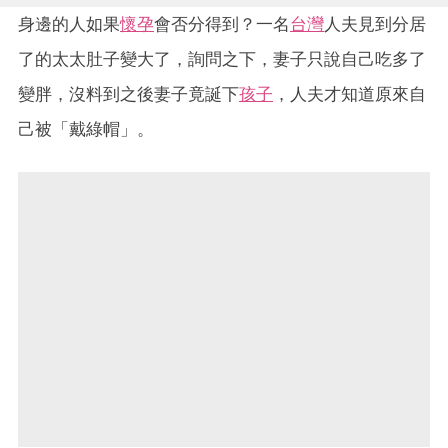
身邊的人如果
懷孕
會否分得到？一名
台灣
人夫見到分居
了的太太肚子變大了，詢問之下，妻子只說自己吃多了
變胖，沒料到之後妻子竟誕下
孩子
，人夫才知道原來自
己被「戴綠帽」。