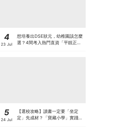
4
想培養出DSE狀元，幼稚園該怎麼
選？4間考入熱門直資「平靚正」
23 Jul
免費幼稚園！
5
【選校攻略】讀書一定要「坐定
定」先成材？「寶藏小學」實踐動
24 Jul
靜循環激發孩子潛能