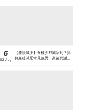
6
【產後減肥】食極少都減唔到？拆
解產後減肥常見迷思、產後代謝、
03 Aug
水腫原因＋淋巴引流、Onda Pro
修身攻略