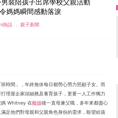
扮男裝陪孩子出席學校父親活動
話令媽媽瞬間感動落淚
mi熱話
親子新聞
下班時間」，年終無休每日都勞心勞力照顧子女。而
要打理屋企家頭細務及養育孩子，更要一人工作獨力
Whitney 在
離婚
後一直母兼父職，多年來都盡心
及滿足他們對母親和父親角色身份的需求，盼望給孩