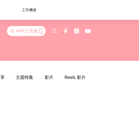
工作機會
在 APP上查看
分享
主題特集
影片
Reels 影片