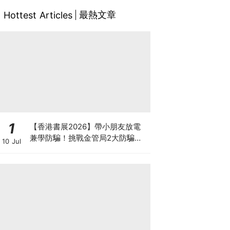
最熱文章
Hottest Articles
1
【香港書展2026】帶小朋友放電
兼學防騙！挑戰金管局2大防騙遊
10 Jul
戲、贏「嗱喳蕉」購物袋及多款驚
喜紀念品！