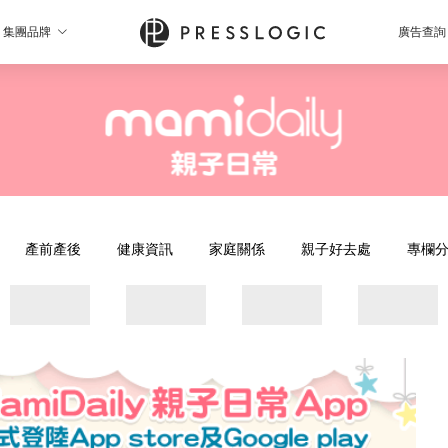
集團品牌
廣告查詢
產前產後
健康資訊
家庭關係
親子好去處
專欄