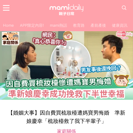
Home
APP限定內容!
mami熱話
教育路
產前產後
健康資訊
【婚姻大事】因自費買梳妝檯遭媽寶男悔婚 準新
娘慶幸「梳妝檯救了我下半輩子」
家庭關係