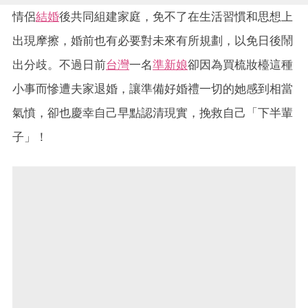
情侶
結婚
後共同組建家庭，免不了在生活習慣和思想上
出現摩擦，婚前也有必要對未來有所規劃，以免日後鬧
出分歧。不過日前
台灣
一名
準新娘
卻因為買梳妝檯這種
小事而慘遭夫家退婚，讓準備好婚禮一切的她感到相當
氣憤，卻也慶幸自己早點認清現實，挽救自己「下半輩
子」！