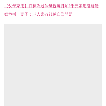
【父母家用】打算為退休母親每月加1千元家用引發婚
姻危機 妻子：老人家冇錢係自己問題