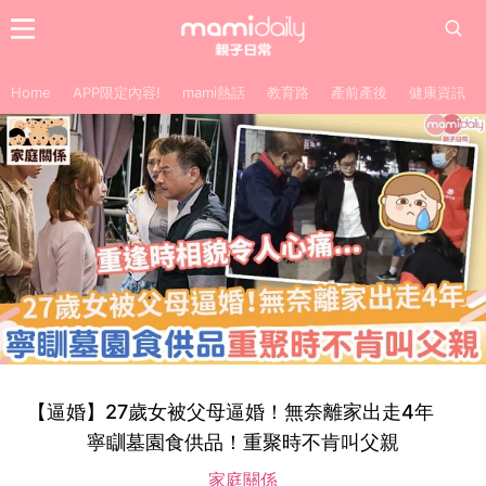
Home
APP限定內容!
mami熱話
教育路
產前產後
健康資訊
【逼婚】27歲女被父母逼婚！無奈離家出走4年
寧瞓墓園食供品！重聚時不肯叫父親
家庭關係