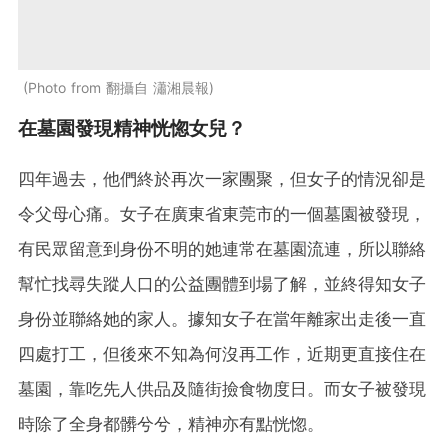
Photo from 翻攝自 瀟湘晨報
在墓園發現精神恍惚女兒？
四年過去，他們終於再次一家團聚，但女子的情況卻是
令父母心痛。女子在廣東省東莞市的一個墓園被發現，
有民眾留意到身份不明的她連常在墓園流連，所以聯絡
幫忙找尋失蹤人口的公益團體到場了解，並終得知女子
身份並聯絡她的家人。據知女子在當年離家出走後一直
四處打工，但後來不知為何沒再工作，近
期
更直接住在
墓園，靠吃先人供品及隨街撿食物度日。而女子被發現
時除了全身都髒兮兮，精神亦有點恍惚。