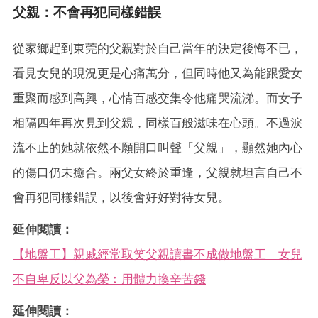
父親：不會再犯同樣錯誤
從家鄉趕到東莞的父親對於自己當年的決定後悔不已，
看見女兒的現況更是心痛萬分，但同時他又為能跟愛女
重聚而感到高興，心情百感交集令他痛哭流涕。而女子
相隔四年再次見到父親，同樣百般滋味在心頭。不過淚
流不止的她就依然
不願開口叫聲「父親」
，顯然她內心
的傷口仍未癒合。兩父女終於重逢，父親就坦言自己不
會再犯同樣錯誤，以後會好好對待女兒。
延伸閱讀：
【地盤工】親戚經常取笑父親讀書不成做地盤工 女兒
不自卑反以父為榮︰用體力換辛苦錢
延伸閱讀：