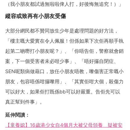
（我小朋友都試過無啦啦俾人打，好後悔無追究！）」
縱容或致再有小朋友受傷
大部分網民都不贊同放生少年是處理問題的好方法，
「樓主嘅大愛實在令人佩服！但係如果下次佢再順手執
起第二啲嘢打小朋友呢？」、「你唔告佢，警察就會銷
案，下一個受害者未必咁少事」、「唔好攞自閉症、
SEN呢類病做藉口，放任小朋友唔教，嚟傷害正常嘅小
朋友，包容唔係咁攞嚟用」、「其實佢咁大個，殺傷力
可以好大，如果佢打既係bb可以好嚴重。告佢先可以
真正幫到件事」。
延伸閱讀：
【童養媳】16歲港少女自4個月大被父母領養 疑被安