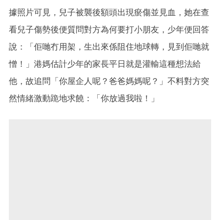
據照片可見，兒子被襲後額頭出現瘀傷並見血，她在查
看兒子傷勢後便質問對方為何要打小朋友，少年便回答
說：「佢哋冇用架，生出來係阻住地球轉，見到佢哋就
憎！」港媽估計少年的家長平日就是灌輸這種想法給
他，故追問「你屋企人呢？爸爸媽媽呢？」不料對方突
然情緒激動跪地求饒：「你放過我啦！」