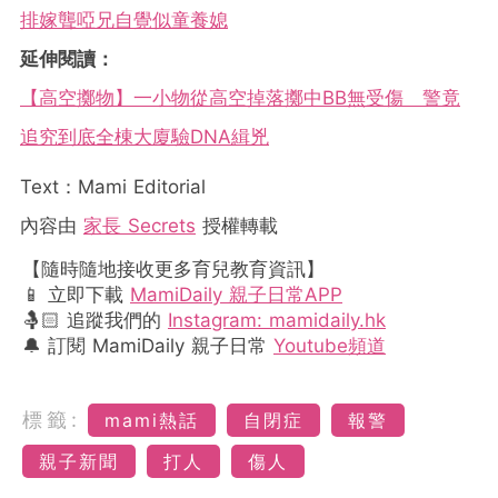
排嫁聾啞兄自覺似童養媳
延伸閱讀：
【高空擲物】一小物從高空掉落擲中BB無受傷 警竟
追究到底全棟大廈驗DNA緝兇
Text：Mami Editorial
內容由
家長 Secrets
授權轉載
【隨時隨地接收更多育兒教育資訊】
📱 立即下載
MamiDaily 親子日常APP
🤱🏻 追蹤我們的
Instagram: mamidaily.hk
🔔 訂閱 MamiDaily 親子日常
Youtube頻道
標籤:
mami熱話
自閉症
報警
親子新聞
打人
傷人