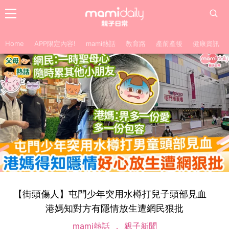
Home
APP限定內容!
mami熱話
教育路
產前產後
健康資訊
【街頭傷人】屯門少年突用水樽打兒子頭部見血
港媽知對方有隱情放生遭網民狠批
mami熱話
親子新聞