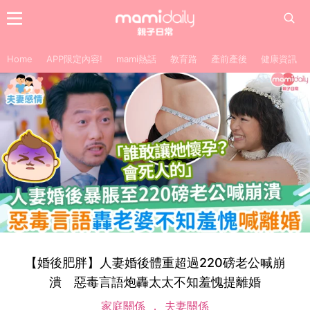
Home
APP限定內容!
mami熱話
教育路
產前產後
健康資訊
【婚後肥胖】人妻婚後體重超過220磅老公喊崩
潰 惡毒言語炮轟太太不知羞愧提離婚
家庭關係
夫妻關係