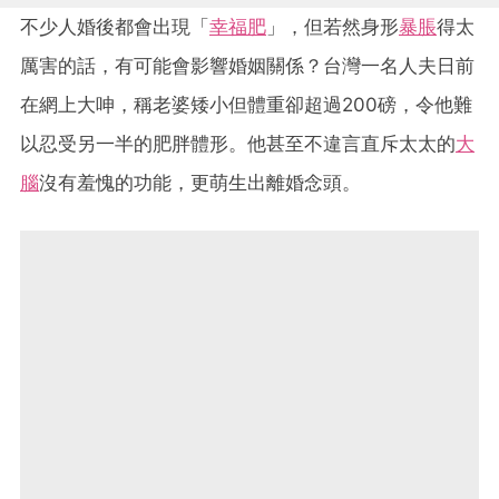
不少人婚後都會出現「
幸福肥
」，但若然身形
暴脹
得太
厲害的話，有可能會影響婚姻關係？台灣一名人夫日前
在網上大呻，稱老婆矮小但體重卻超過200磅，令他難
以忍受另一半的肥胖體形。他甚至不違言直斥太太的
大
腦
沒有羞愧的功能，更萌生出離婚念頭。