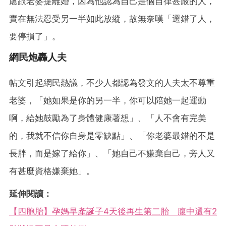
慮跟老婆提離婚，因為他認為自己是個自律甚嚴的人，
實在無法忍受另一半如此放縱，故無奈嘆「選錯了人，
要停損了」。
網民炮轟人夫
帖文引起網民熱議，不少人都認為發文的人夫太不尊重
老婆，「她如果是你的另一半，你可以陪她一起運動
啊，給她鼓勵為了身體健康著想」、「人不會有完美
的，我就不信你自身是零缺點」、「你老婆最錯的不是
長胖，而是嫁了給你」、「她自己不嫌棄自己，旁人又
有甚麼資格嫌棄她」。
延伸閱讀：
【四胞胎】孕媽早產誕子4天後再生第二胎 腹中還有2