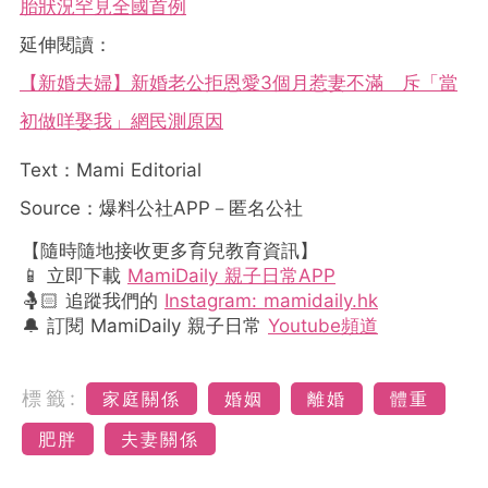
胎狀況罕見全國首例
延伸閱讀：
【新婚夫婦】新婚老公拒恩愛3個月惹妻不滿 斥「當
初做咩娶我」網民測原因
Text：Mami Editorial
Source：爆料公社APP－匿名公社
【隨時隨地接收更多育兒教育資訊】
📱 立即下載
MamiDaily 親子日常APP
🤱🏻 追蹤我們的
Instagram: mamidaily.hk
🔔 訂閱 MamiDaily 親子日常
Youtube頻道
標籤:
家庭關係
婚姻
離婚
體重
肥胖
夫妻關係