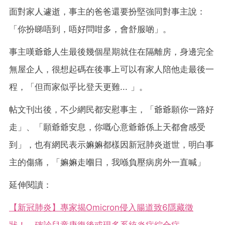
面對家人遽逝，事主的爸爸還要扮堅強同對事主說：
「你扮睇唔到，唔好問咁多，會舒服啲」。
事主嘆爺爺人生最後幾個星期就住在隔離房，身邊完全
無屋企人，很想起碼在後事上可以有家人陪他走最後一
程，「但而家似乎比登天更難... 」。
帖文刊出後，不少網民都安慰事主，「爺爺願你一路好
走」、「願爺爺安息，你嘅心意爺爺係上天都會感受
到」，也有網民表示嫲嫲都樣因新冠肺炎逝世，明白事
主的傷痛，「嫲嫲走嗰日，我喺負壓病房外一直喊」
延伸閱讀：
【新冠肺炎】專家揭Omicron侵入腸道致6隱藏徵