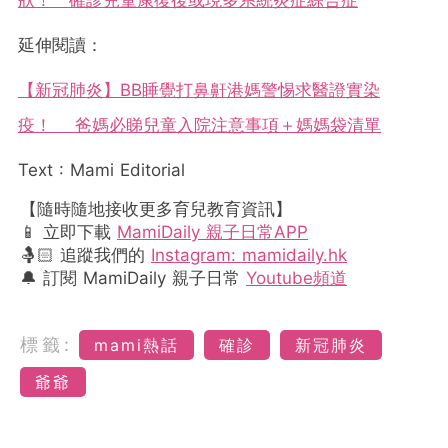
狀！ 確診兒童康復後或現多系統炎症綜合症
延伸閱讀：
【新冠肺炎】BB睡覺打鼻鼾港媽警惕求醫證實染
疫！ 爸媽必睇兒童入院注意事項＋媽媽袋清單
Text : Mami Editorial
【隨時隨地接收更多育兒教育資訊】
📱 立即下載
MamiDaily 親子日常APP
🤱🏻 追蹤我們的
Instagram: mamidaily.hk
🔔 訂閱 MamiDaily 親子日常
Youtube頻道
標籤:
mami熱話
確診
新冠肺炎
爺爺