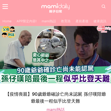
Home
APP限定內容!
mami熱話
教育路
產前產後
健康資訊
【疫情喪親】90歲爺爺確診亡尚未認屍 孫仔嘆陪爺
爺最後一程似乎比登天難
mami熱話