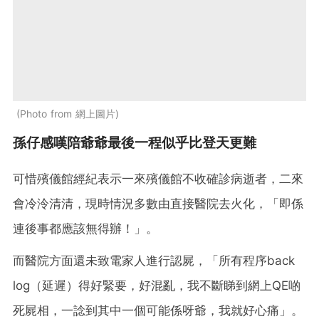
Photo from 網上圖片
孫仔感嘆陪爺爺最後一程似乎比登天更難
可惜殯儀館經紀表示一來殯儀館不收確診病逝者，二來
會冷泠清清，現時情況多數由直接醫院去火化，「即係
連後事都應該無得辦！」。
而醫院方面還未致電家人進行認屍，「所有程序back
log（延遲）得好緊要，好混亂，我不斷睇到網上QE啲
死屍相，一諗到其中一個可能係呀爺，我就好心痛」。