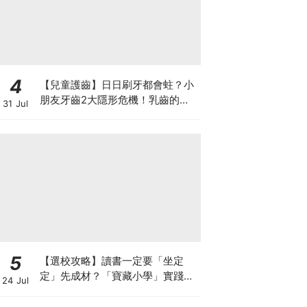
4
【兒童護齒】日日刷牙都會蛀？小
朋友牙齒2大隱形危機！乳齒的琺
31 Jul
瑯質比成人薄弱50%！選牙膏要睇
含氟量！
5
【選校攻略】讀書一定要「坐定
定」先成材？「寶藏小學」實踐動
24 Jul
靜循環激發孩子潛能