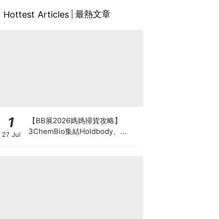
最熱文章
Hottest Articles
1
【BB展2026媽媽掃貨攻略】
3ChemBio集結Holdbody、
27 Jul
ProVen、森下仁丹、Return人氣
品牌激減！低至18折＋買3送1＋原
箱優惠低至65折