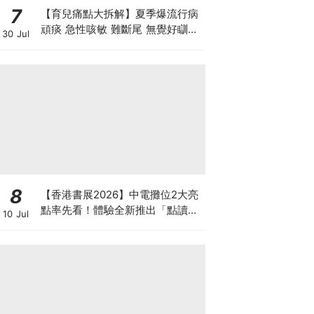
7
【育兒痛點大拆解】夏季爆流行病
頑痰 急性咳敏 難斷尾 無覺好瞓？
30 Jul
中醫教路 一招踢走頑痰斷尾！
8
【香港書展2026】中電攤位2大亮
點率先看！體驗全新推出「點讀故
10 Jul
事書」系列＋升級版《低碳城市規
劃師》電子桌遊