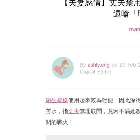
【夫妻感情】丈夫禁
還嗆「
ma
By
ashly.eng
on 23 Feb 
Digital Editor
衛生棉條
使用起來較為輕便，因此深
苦水，指
丈夫
無理取鬧，竟因不滿她
間的戰火！