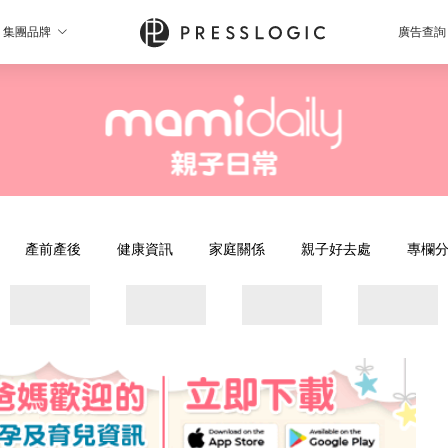
集團品牌
廣告查詢
產前產後
健康資訊
家庭關係
親子好去處
專欄