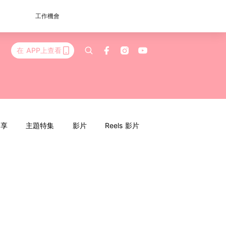
工作機會
在 APP上查看
分享
主題特集
影片
Reels 影片