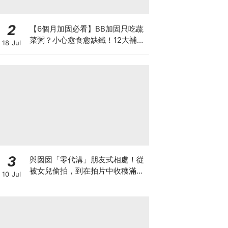
2
【6個月加固必看】BB加固只吃蔬
菜粥？小心愈食愈缺鐵！12大補鐵
18 Jul
食材清單＋一星期食譜推薦
3
與囡囡「零代溝」朋友式相處！從
被女兒偷拍，到在拍片中收穫滿足
10 Jul
感！VAL媽｜美如｜KOL媽媽