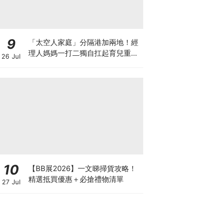
9
「太空人家庭」分隔港加兩地！經
理人媽媽一打二獨自扛起育兒重
26 Jul
擔！Stephanie｜經理人｜太空人
家庭｜職場媽媽
10
【BB展2026】一文睇掃貨攻略！
精選抵買優惠＋必搶禮物清單
27 Jul