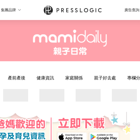
集團品牌
廣告查詢
產前產後
健康資訊
家庭關係
親子好去處
專欄