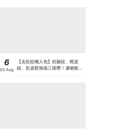
6
【去肚紋懶人包】妊娠紋、橙皮
紋、肚皮鬆弛係三樣嘢！邊啲救得
03 Aug
返、邊啲只能淡化？