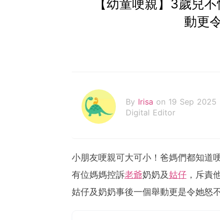
【幼童哽親】3歲兒不
動更
By
Irisa
on 19 Sep 2025
Digital Editor
小朋友哽親可大可小！爸媽們都知道
有位媽媽控訴
老爺
奶奶及
姑仔
，斥責
姑仔及奶奶事後一個舉動更是令她怒