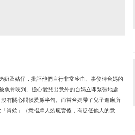
爺奶奶及姑仔，批評他們言行非常冷血。事發時台媽的
慎被魚骨哽到。擔心愛兒出意外的台媽立即緊張地處
，沒有關心問候愛孫半句。而當台媽帶了兒子進廁所
說「肖欸」（意指罵人裝瘋賣傻，有貶低他人的意