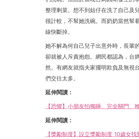
整理剩菜。想不到姑仔在洗了自己及
很計較，不幫她洗碗。而奶奶當然幫
線快斷掉。
她不解為何自己兒子出意外時，長輩
卻就被人斥責抱怨。網民都認為，台
然。有網友就指夫家擺明欺負及無視
們交往太多。
延伸閱讀：
【恐懼】小朋友怕獨睡、完全關門、晚
延伸閱讀：
【獎勵制度】設立獎勵制度 10歲女找