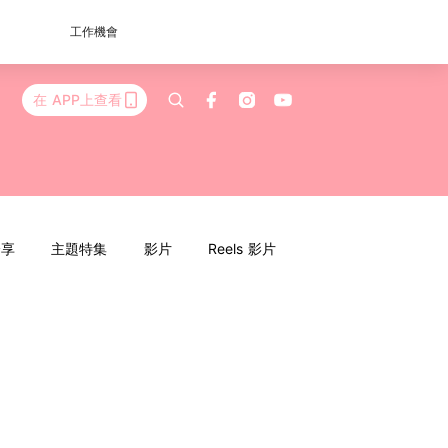
工作機會
在 APP上查看
分享
主題特集
影片
Reels 影片