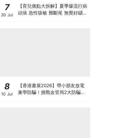
7
【育兒痛點大拆解】夏季爆流行病
頑痰 急性咳敏 難斷尾 無覺好瞓？
30 Jul
中醫教路 一招踢走頑痰斷尾！
8
【香港書展2026】帶小朋友放電
兼學防騙！挑戰金管局2大防騙遊
10 Jul
戲、贏「嗱喳蕉」購物袋及多款驚
喜紀念品！