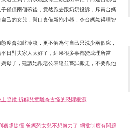
兒子僅僅兩個碗後，竟然跑去跟奶奶投訴，斥責台媽
着自己的女兒，幫口責備新抱小器，令台媽氣得理智
的態度會如此冷淡，更不解為何自己只洗少兩個碗，
媽平日對夫家人太好了，結果很多事都變成理所當
台媽母子，建議她跟老公表達並嘗試搬走，不要跟他
上照鏡 拆解兒童離奇古怪的恐懼根源
到獲獎捷徑 爸媽恐女兒不想努力了 網批制度有問題