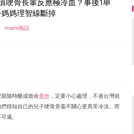
慎哽骨長輩反應極冷血？事後1舉
令媽媽理智線斷掉
mami熱話
哽親隨時釀成致命
意外
，定要小心處理，不過台灣就
他們得知自己的兒子哽骨竟毫不關心更異常冷淡。而
不可遏。