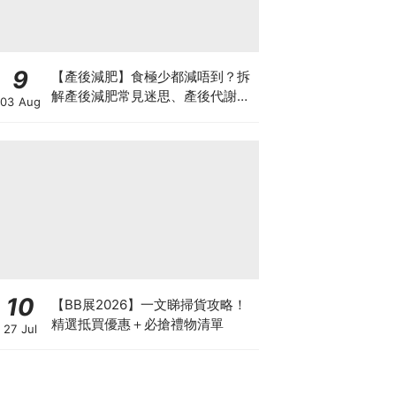
9
【產後減肥】食極少都減唔到？拆
解產後減肥常見迷思、產後代謝、
03 Aug
水腫原因＋淋巴引流、Onda Pro
修身攻略
10
【BB展2026】一文睇掃貨攻略！
精選抵買優惠＋必搶禮物清單
27 Jul