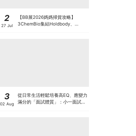
2
【BB展2026媽媽掃貨攻略】
3ChemBio集結Holdbody、
27 Jul
ProVen、森下仁丹、Return人氣
品牌激減！低至18折＋買3送1＋原
箱優惠低至65折
3
從日常生活輕鬆培養高EQ、應變力
滿分的「面試體質」：小一面試最
02 Aug
強備戰指南