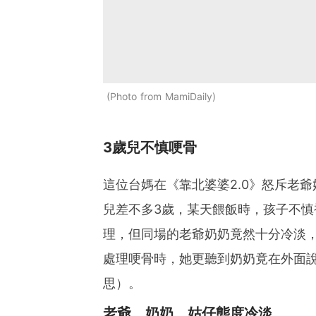
Photo from MamiDaily
3歲兒不慎哽骨
這位台媽在《靠北婆婆2.0》怒斥老
兒差不多3歲，某天餵飯時，孩子不
理，但同場的老爺奶奶竟然十分冷淡
處理哽骨時，她更聽到奶奶竟在外面
思）。
老爺、奶奶、姑仔態度冷淡