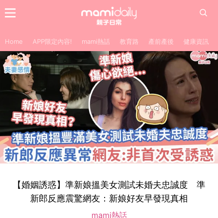
Home
APP限定內容!
mami熱話
教育路
產前產後
健康資訊
【婚姻誘惑】準新娘搵美女測試未婚夫忠誠度 準
新郎反應震驚網友：新娘好友早發現真相
mami熱話