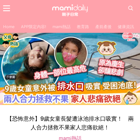
Home
APP限定內容!
mami熱話
教育路
產前產後
健康資訊
【恐怖意外】9歲女童長髮遭泳池排水口吸實！ 兩
人合力拯救不果家人悲痛欲絕！
mami熱話