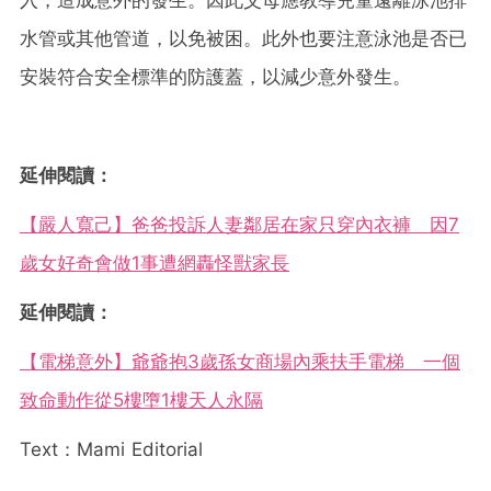
水管或其他管道，以免被困。此外也要注意泳池是否已
安裝符合安全標準的防護蓋，以減少意外發生。
延伸閱讀：
【嚴人寬己】爸爸投訴人妻鄰居在家只穿內衣褲 因7
歲女好奇會做1事遭網轟怪獸家長
延伸閱讀：
【電梯意外】爺爺抱3歲孫女商場內乘扶手電梯 一個
致命動作從5樓墮1樓天人永隔
Text：Mami Editorial