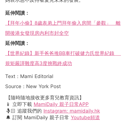
媽表示急不及待看愛兒未來的發展。
延伸閱讀：
【拜年小偷】8歲表弟上門拜年偷入房間「參觀」 離
開後港女發現房內利市封全空
延伸閱讀：
【世界紀錄】新手爸爸推BB車打破健力氏世界紀錄
規矩嚴謹難度高3度挑戰終成功
Text：Mami Editorial
Source：New York Post
【隨時隨地接收更多育兒教育資訊】
📱 立即下載
MamiDaily 親子日常APP
🤱🏻 追蹤我們的
Instagram: mamidaily.hk
🔔 訂閱 MamiDaily 親子日常
Youtube頻道