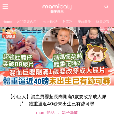
Home
APP限定內容!
mami熱話
教育路
產前產後
健康資訊
【小巨人】混血男嬰超長肉剛滿1歲要改穿成人尿
片 體重逼近40磅未出生已有跡可尋
mami熱話
親子新聞