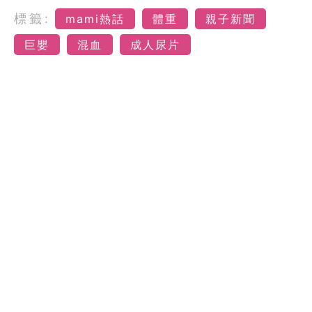
標籤:
mami熱話
體重
親子新聞
巨嬰
混血
成人尿片