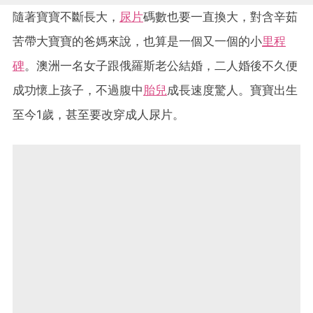
隨著寶寶不斷長大，
尿片
碼數也要一直換大，對含辛茹
苦帶大寶寶的爸媽來說，也算是一個又一個的小
里程
碑
。澳洲一名女子跟俄羅斯老公結婚，二人婚後不久便
成功懷上孩子，不過腹中
胎兒
成長速度驚人。寶寶出生
至今1歲，甚至要改穿成人尿片。